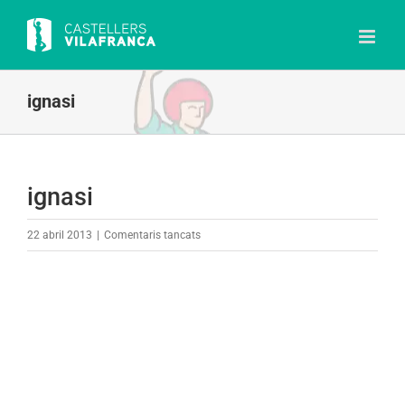
Skip
to
content
ignasi
ignasi
a
22 abril 2013
|
Comentaris tancats
ignasi