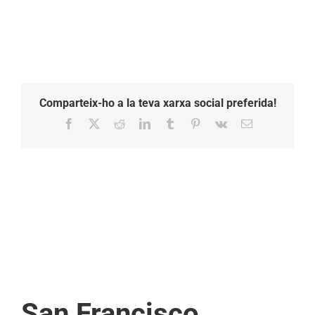
Comparteix-ho a la teva xarxa social preferida!
Facebook
X
Reddit
LinkedIn
Tumblr
Pinterest
Vk
Email:
San Francisco