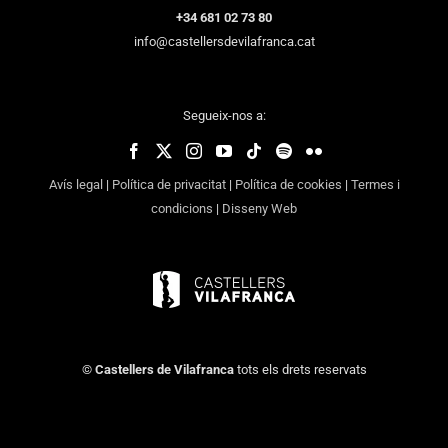
+34 681 02 73 80
info@castellersdevilafranca.cat
Segueix-nos a:
Avís legal
|
Política de privacitat
|
Política de cookies
|
Termes i
condicions
|
Disseny Web
©
Castellers de Vilafranca
tots els drets reservats