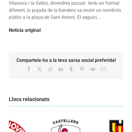
Vilanova i la Geltrú, divendres passat. Amb un format
la
diferent, la pujada de la bandera va reunir un nombrós
festa
públic a la plaça de Sant Antoni. El seguici, …
major
Notícia original
Comparteix-ho a la teva xarxa social preferida!
Facebook
X
Reddit
LinkedIn
Tumblr
Pinterest
Vk
Email:
Llocs relacionats