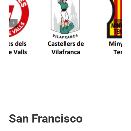
Els Castellers de Vilafranca unieixen tradició i
patrimoni en un viatge de colla a la Vall
d’Aran i a la Vall de Boí
San Francisco