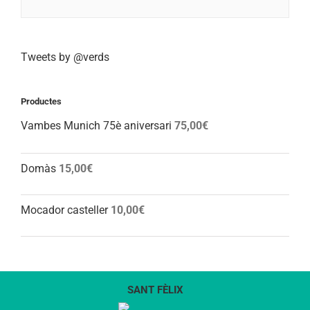
Tweets by @verds
Productes
Vambes Munich 75è aniversari
75,00
€
Domàs
15,00
€
Mocador casteller
10,00
€
SANT FÈLIX