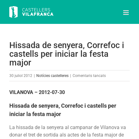
Skip
to
content
Hissada de senyera, Correfoc i
castells per iniciar la festa
major
a
30 juliol 2012
|
Notícies castelleres
|
Comentaris tancats
Hissada
de
VILANOVA – 2012-07-30
senyera,
Hissada de senyera, Correfoc i castells per
Correfoc
i
iniciar la festa major
castells
La hissada de la senyera al campanar de Vilanova va
per
donar el tret de sortida als actes de la festa major de
iniciar