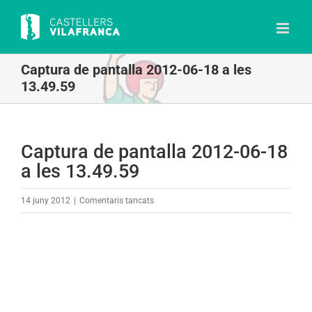
Skip
to
content
Captura de pantalla 2012-06-18 a les
13.49.59
Captura de pantalla 2012-06-18
a les 13.49.59
a
14 juny 2012
|
Comentaris tancats
Captura
de
pantalla
2012-
06-
18