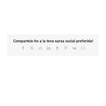
a
les
13.49.59
Comparteix-ho a la teva xarxa social preferida!
Facebook
X
Reddit
LinkedIn
Tumblr
Pinterest
Vk
Email: