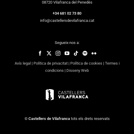
08720 Vilafranca del Penedès
+34 681 02 73 80
info@castellersdevilafranca.cat
Segueix-nos a:
Avís legal
|
Política de privacitat
|
Política de cookies
|
Termes i
condicions
|
Disseny Web
©
Castellers de Vilafranca
tots els drets reservats