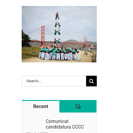
l:
Search
for:
Comentaris
Recent
Comunicat
candidatura CCCC