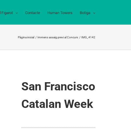
l Figarot
Contacte
Human Towers
Botiga
Pàgina inicial
Immens assaig previ al Concurs
IMG_4142
San Francisco
Catalan Week