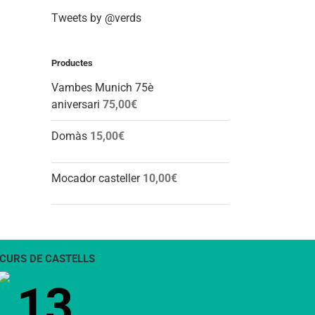
Tweets by @verds
Productes
Vambes Munich 75è
aniversari
75,00
€
Domàs
15,00
€
Mocador casteller
10,00
€
CURS DE CASTELLS
13