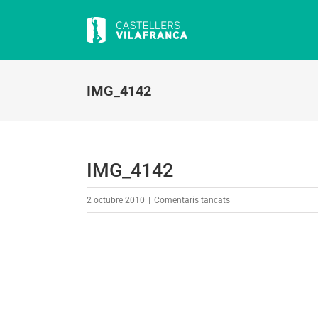
Skip
to
content
IMG_4142
IMG_4142
a
2 octubre 2010
|
Comentaris tancats
IMG_4142