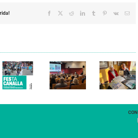
rida!
Facebook
X
Reddit
LinkedIn
Tumblr
Pinterest
Vk
Emai
Els Verds
Cal Figarot
presenten el
lidera el
llibre
primer
“Petita
projecte
història
d’energia
dels
comunitària
Castellers
de
de
Vilafranca
Vilafranca”
CON
1