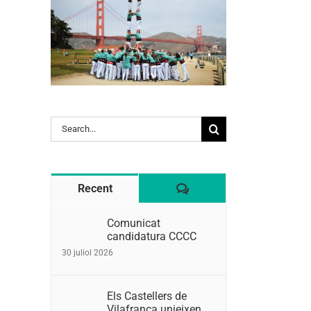
Search
for:
Comentaris
Recent
Comunicat
candidatura CCCC
30 juliol 2026
Els Castellers de
Vilafranca unieixen