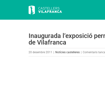
Skip
to
content
Inaugurada l’exposició perm
de Vilafranca
20 desembre 2011
|
Notícies castelleres
|
Comentaris tanc
View
Larger
Image