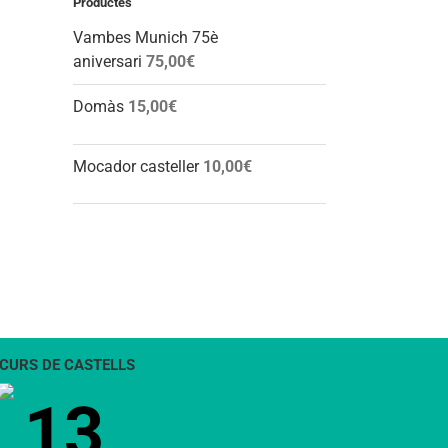
Productes
Vambes Munich 75è
l:
aniversari
75,00
€
Domàs
15,00
€
Mocador casteller
10,00
€
CURS DE CASTELLS
13