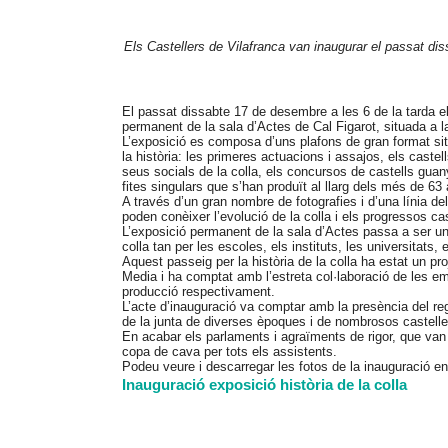
Els Castellers de Vilafranca van inaugurar el passat diss
El passat dissabte 17 de desembre a les 6 de la tarda el
permanent de la sala d’Actes de Cal Figarot, situada a l
L’exposició es composa d’uns plafons de gran format sit
la història: les primeres actuacions i assajos, els castel
seus socials de la colla, els concursos de castells guany
fites singulars que s’han produït al llarg dels més de 63 a
A través d’un gran nombre de fotografies i d’una línia d
poden conèixer l’evolució de la colla i els progressos cas
L’exposició permanent de la sala d’Actes passa a ser un 
colla tan per les escoles, els instituts, les universitats,
Aquest passeig per la història de la colla ha estat un pr
Media i ha comptat amb l’estreta col·laboració de les e
producció respectivament.
L’acte d’inauguració va comptar amb la presència del re
de la junta de diverses èpoques i de nombrosos casteller
En acabar els parlaments i agraïments de rigor, que van 
copa de cava per tots els assistents.
Podeu veure i descarregar les fotos de la inauguració en
Inauguració exposició història de la colla