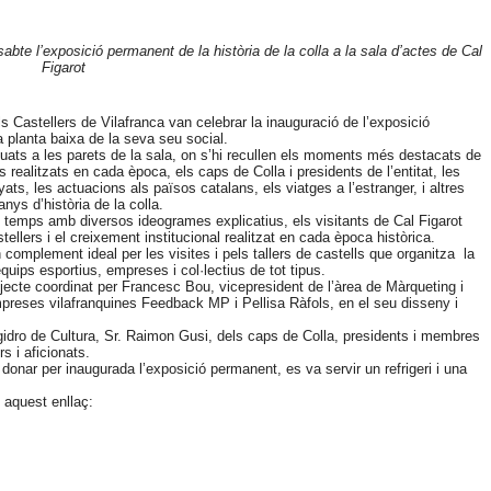
abte l’exposició permanent de la història de la colla a la sala d’actes de Cal
Figarot
s Castellers de Vilafranca van celebrar la inauguració de l’exposició
a planta baixa de la seva seu social.
uats a les parets de la sala, on s’hi recullen els moments més destacats de
ls realitzats en cada època, els caps de Colla i presidents de l’entitat, les
ats, les actuacions als països catalans, els viatges a l’estranger, i altres
nys d’història de la colla.
el temps amb diversos ideogrames explicatius, els visitants de Cal Figarot
tellers i el creixement institucional realitzat en cada època històrica.
complement ideal per les visites i pels tallers de castells que organitza la
 equips esportius, empreses i col·lectius de tot tipus.
ojecte coordinat per Francesc Bou, vicepresident de l’àrea de Màrqueting i
mpreses vilafranquines Feedback MP i Pellisa Ràfols, en el seu disseny i
gidro de Cultura, Sr. Raimon Gusi, dels caps de Colla, presidents i membres
s i aficionats.
donar per inaugurada l’exposició permanent, es va servir un refrigeri i una
 aquest enllaç: