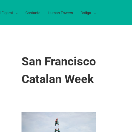
l Figarot
Contacte
Human Towers
Botiga
San Francisco
Catalan Week