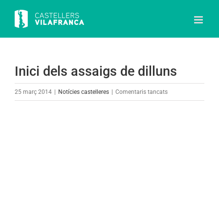
Skip
to
content
Inici dels assaigs de dilluns
a
25 març 2014
|
Notícies castelleres
|
Comentaris tancats
Inici
dels
View
assaigs
Larger
de
Image
dilluns