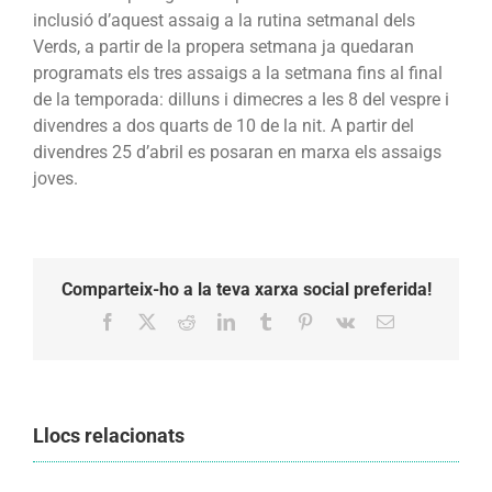
inclusió d’aquest assaig a la rutina setmanal dels
Verds, a partir de la propera setmana ja quedaran
programats els tres assaigs a la setmana fins al final
de la temporada: dilluns i dimecres a les 8 del vespre i
divendres a dos quarts de 10 de la nit.
A partir del
divendres 25 d’abril es posaran en marxa els assaigs
joves.
Comparteix-ho a la teva xarxa social preferida!
Facebook
X
Reddit
LinkedIn
Tumblr
Pinterest
Vk
Email:
Llocs relacionats