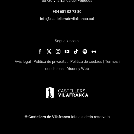
08720 Vilafranca del Penedès
+34 681 02 73 80
info@castellersdevilafranca.cat
Segueix-nos a:
Avís legal
|
Política de privacitat
|
Política de cookies
|
Termes i
condicions
|
Disseny Web
©
Castellers de Vilafranca
tots els drets reservats