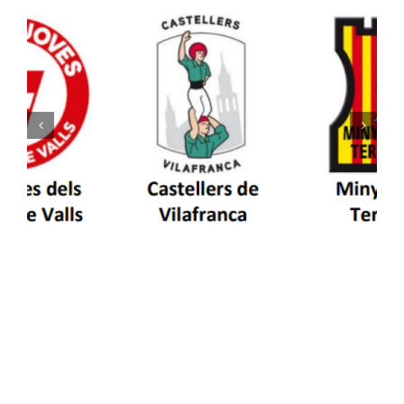
Els Castellers de Vilafranca unieixen tradició i
patrimoni en un viatge de colla a la Vall
d’Aran i a la Vall de Boí