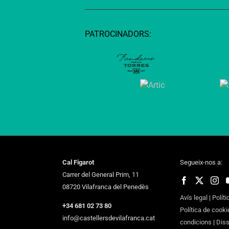
PATROCINADORS:
Cal Figarot
Segueix-nos a:
Carrer del General Prim, 11
08720 Vilafranca del Penedès
Avís legal
|
Políti
+34 681 02 73 80
Política de cooki
info@castellersdevilafranca.cat
condicions
|
Dis