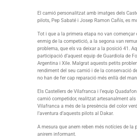
El camió personalitzat amb imatges dels Caste
pilots, Pep Sabaté i Josep Ramon Cañís, es mo
Tot i que a la primera etapa no van començar 
enmig de la competició, a la segona van remunt
problema, que els va deixar a la posició 41. A
participació d’aquest equip de Guardiola de Fon
Argentina i Xile. Malgrat aquests petits proble
rendiment del seu camió i de la conservació 
no han de fer cap reparació més enllà del man
Els Castellers de Vilafranca i l’equip Quadafo
camió competidor, realitzat artesanalment als t
Vilafranca a més de la presència del color ver
l’aventura d’aquests pilots al Dakar.
A mesura que anem reben més notícies de la p
anirem informant.