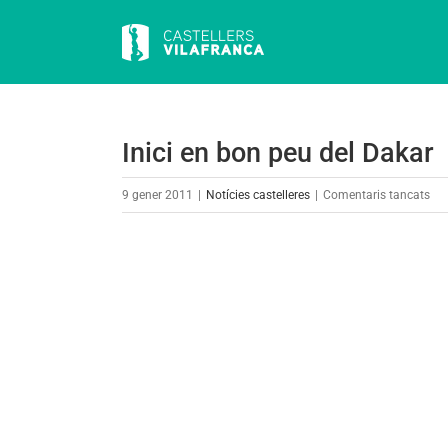
Skip
to
content
Inici en bon peu del Dakar
a
9 gener 2011
|
Notícies castelleres
|
Comentaris tancats
Inic
en
View
bo
Larger
pe
Image
del
Da