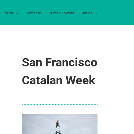
l Figarot
Contacte
Human Towers
Botiga
San Francisco
Catalan Week