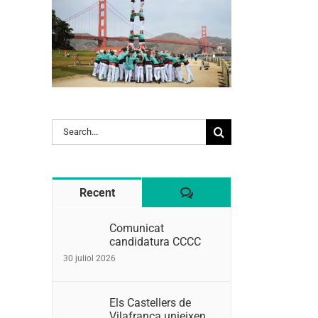
Search
for:
Comentaris
Recent
Comunicat
candidatura CCCC
30 juliol 2026
Els Castellers de
Vilafranca unieixen