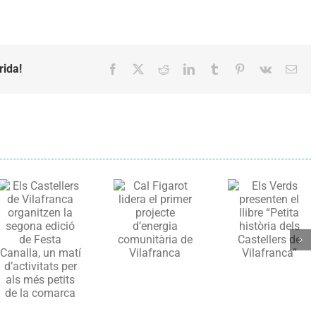
rida!
Facebook
X
Reddit
LinkedIn
Tumblr
Pinterest
Vk
Emai
Els Verds
Cal Figarot
presenten el
lidera el
llibre
primer
“Petita
projecte
història
d’energia
dels
comunitària
Castellers
de
de
Vilafranca
Vilafranca”