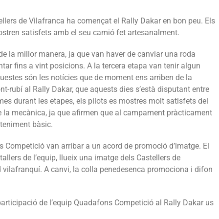
llers de Vilafranca ha començat el Rally Dakar en bon peu. Els
stren satisfets amb el seu camió fet artesanalment.
de la millor manera, ja que van haver de canviar una roda
ar fins a vint posicions. A la tercera etapa van tenir algun
questes són les notícies que de moment ens arriben de la
t-rubí al Rally Dakar, que aquests dies s’està disputant entre
mes durant les etapes, els pilots es mostres molt satisfets del
de la mecànica, ja que afirmen que al campament pràcticament
teniment bàsic.
ns Competició van arribar a un acord de promoció d’imatge. El
allers de l’equip, llueix una imatge dels Castellers de
d vilafranquí. A canvi, la colla penedesenca promociona i difon
articipació de l’equip Quadafons Competició al Rally Dakar us