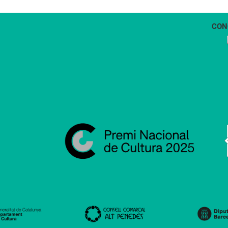
CON
1