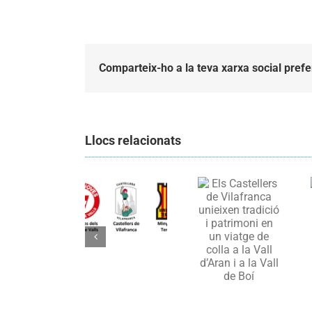
Comparteix-ho a la teva xarxa social prefe
Llocs relacionats
Els
Els
Castellers
Castellers
de
de
Vilafranca
Comunicat
Vilafranca
unieixen
candidatura
organitzen
tradició i
CCCC
la segona
patrimoni
edició de
en un
Festa
viatge de
Canalla, un
colla a la
matí
Vall d’Aran i
d’activitats
a la Vall de
per als més
Boí