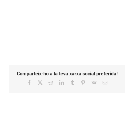
Comparteix-ho a la teva xarxa social preferida!
Facebook
X
Reddit
LinkedIn
Tumblr
Pinterest
Vk
Email: