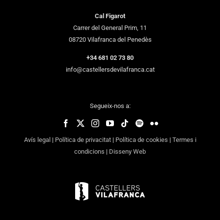
Cal Figarot
Carrer del General Prim, 11
08720 Vilafranca del Penedès
+34 681 02 73 80
info@castellersdevilafranca.cat
Segueix-nos a:
Avís legal
|
Política de privacitat
|
Política de cookies
|
Termes i
condicions
|
Disseny Web