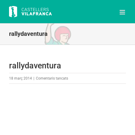
Skip
to
content
rallydaventura
rallydaventura
a
18 març 2014
|
Comentaris tancats
rallydaventura