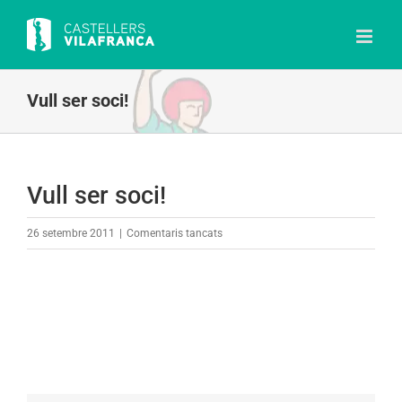
Skip
to
content
Vull ser soci!
Vull ser soci!
a
26 setembre 2011
|
Comentaris tancats
Vull
ser
soci!