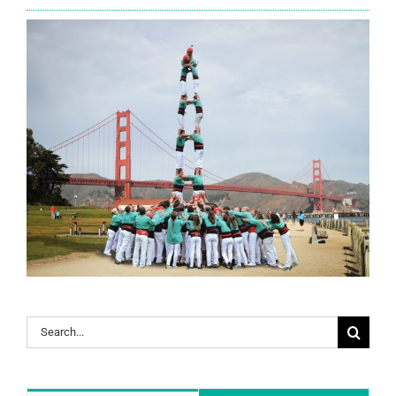
Search
for: