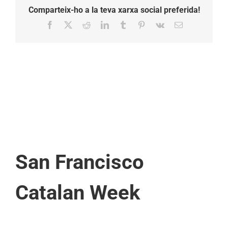
Comparteix-ho a la teva xarxa social preferida!
Facebook
X
Reddit
LinkedIn
Tumblr
Pinterest
Vk
Email:
San Francisco
Catalan Week