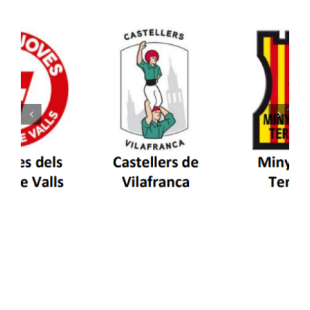
Els Castellers de Vilafranca unieixen tradició i
patrimoni en un viatge de colla a la Vall
d’Aran i a la Vall de Boí