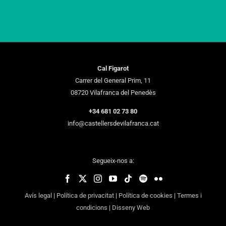
Cal Figarot
Carrer del General Prim, 11
08720 Vilafranca del Penedès
+34 681 02 73 80
info@castellersdevilafranca.cat
Segueix-nos a:
Avís legal
|
Política de privacitat
|
Política de cookies
|
Termes i
condicions
|
Disseny Web