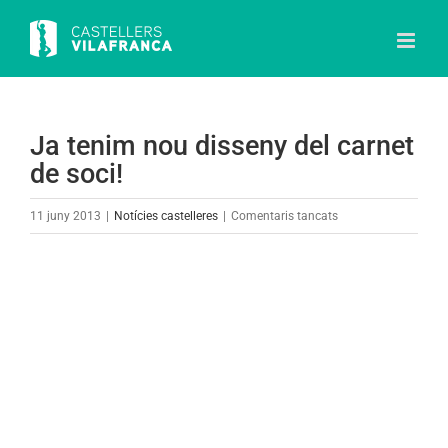
Skip
to
content
Ja tenim nou disseny del carnet
de soci!
a
11 juny 2013
|
Notícies castelleres
|
Comentaris tancats
Ja
tenim
View
nou
Larger
disseny
Image
del
carnet
de
soci!