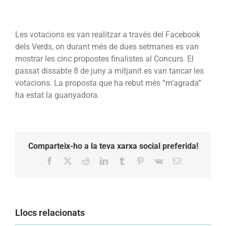
Les votacions es van realitzar a través del Facebook
dels Verds, on durant més de dues setmanes es van
mostrar les cinc propostes finalistes al Concurs. El
passat dissabte 8 de juny a mitjanit es van tancar les
votacions. La proposta que ha rebut més “m’agrada”
ha estat la guanyadora.
Comparteix-ho a la teva xarxa social preferida!
Facebook
X
Reddit
LinkedIn
Tumblr
Pinterest
Vk
Email:
Llocs relacionats