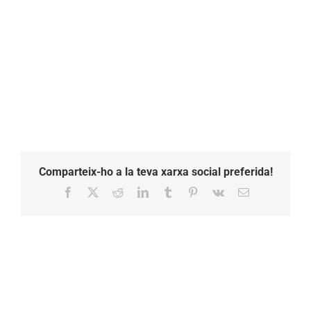
Comparteix-ho a la teva xarxa social preferida!
Facebook
X
Reddit
LinkedIn
Tumblr
Pinterest
Vk
Email: