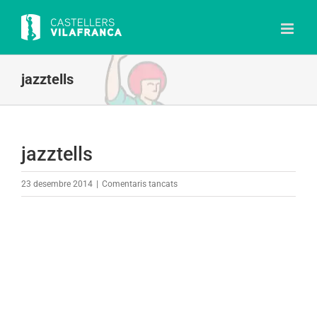
Skip
to
content
jazztells
jazztells
a
23 desembre 2014
|
Comentaris tancats
jazztells