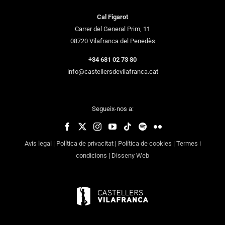
Cal Figarot
Carrer del General Prim, 11
08720 Vilafranca del Penedès
+34 681 02 73 80
info@castellersdevilafranca.cat
Segueix-nos a:
Avís legal
|
Política de privacitat
|
Política de cookies
|
Termes i
condicions
|
Disseny Web