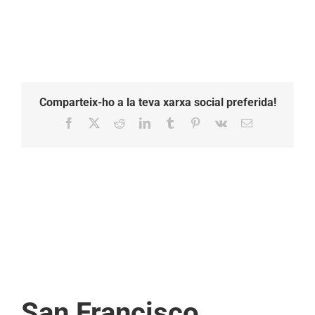
Comparteix-ho a la teva xarxa social preferida!
Facebook
X
Reddit
LinkedIn
Tumblr
Pinterest
Vk
Email:
San Francisco