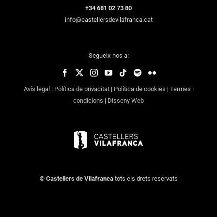
+34 681 02 73 80
info@castellersdevilafranca.cat
Segueix-nos a:
Avís legal
|
Política de privacitat
|
Política de cookies
|
Termes i
condicions
|
Disseny Web
©
Castellers de Vilafranca
tots els drets reservats