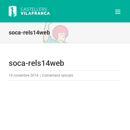
Skip
to
content
soca-rels14web
soca-rels14web
a
16 novembre 2014
|
Comentaris tancats
soca-
rels14web