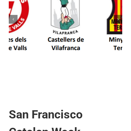
Els Castellers de Vilafranca unieixen tradició i
patrimoni en un viatge de colla a la Vall
d’Aran i a la Vall de Boí
San Francisco