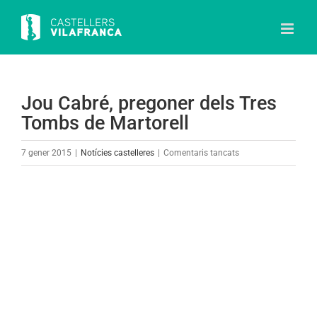
Skip
to
content
Jou Cabré, pregoner dels Tres
Tombs de Martorell
a
7 gener 2015
|
Notícies castelleres
|
Comentaris tancats
Jou
Cabré,
View
pregoner
Larger
dels
Image
Tres
Tombs
de
Martorell