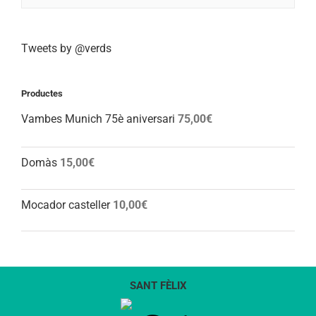
Tweets by @verds
Productes
Vambes Munich 75è aniversari
75,00
€
Domàs
15,00
€
Mocador casteller
10,00
€
SANT FÈLIX