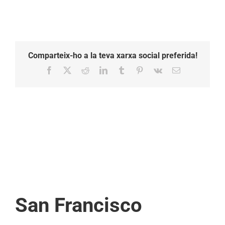
Comparteix-ho a la teva xarxa social preferida!
Facebook
X
Reddit
LinkedIn
Tumblr
Pinterest
Vk
Email:
San Francisco