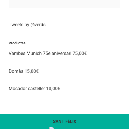
Tweets by @verds
Productes
Vambes Munich 75è aniversari
75,00
€
Domàs
15,00
€
Mocador casteller
10,00
€
SANT FÈLIX