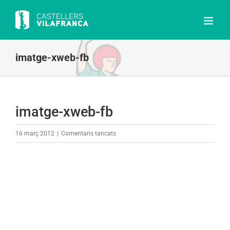
Skip
to
content
imatge-xweb-fb
imatge-xweb-fb
a
16 març 2012
|
Comentaris tancats
imatge-
xweb-
fb