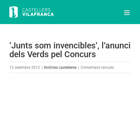
Skip
to
content
‘Junts som invencibles’, l’anunci
dels Verds pel Concurs
a
15 setembre 2012
|
Notícies castelleres
|
Comentaris tancats
‘Junts
som
View
invencibles’,
Larger
l’anunci
Image
dels
Verds
pel
Concurs