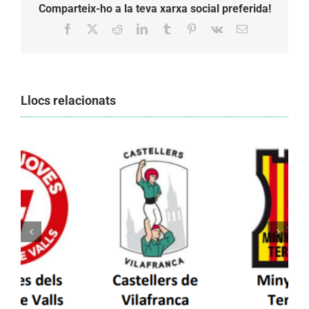
Comparteix-ho a la teva xarxa social preferida!
Facebook
X
Reddit
LinkedIn
Tumblr
Pinterest
Vk
Email:
Llocs relacionats
Els Castellers de Vilafranca unieixen tradició i
patrimoni en un viatge de colla a la Vall
d’Aran i a la Vall de Boí