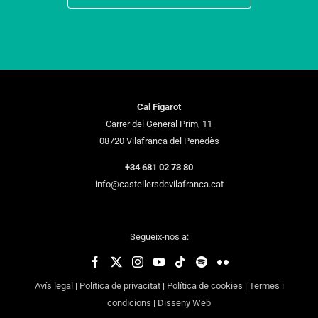
Cal Figarot
Carrer del General Prim, 11
08720 Vilafranca del Penedès
+34 681 02 73 80
info@castellersdevilafranca.cat
Segueix-nos a:
Avís legal
|
Política de privacitat
|
Política de cookies
|
Termes i
condicions
|
Disseny Web