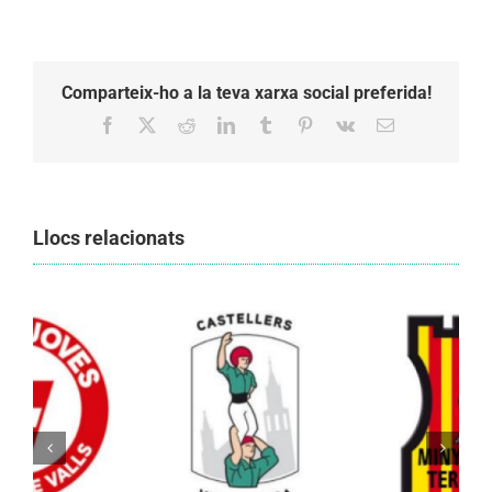
Comparteix-ho a la teva xarxa social preferida!
Facebook
X
Reddit
LinkedIn
Tumblr
Pinterest
Vk
Email:
Llocs relacionats
Els Castellers de Vilafranca unieixen tradició i
patrimoni en un viatge de colla a la Vall
d’Aran i a la Vall de Boí