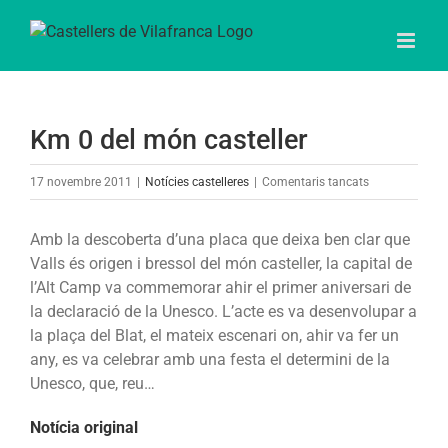
Skip
to
content
Km 0 del món casteller
a
17 novembre 2011
|
Notícies castelleres
|
Comentaris tancats
Km
0
Amb la descoberta d’una placa que deixa ben clar que
del
Valls és origen i bressol del món casteller, la capital de
món
l’Alt Camp va commemorar ahir el primer aniversari de
casteller
la declaració de la Unesco. L’acte es va desenvolupar a
la plaça del Blat, el mateix escenari on, ahir va fer un
any, es va celebrar amb una festa el determini de la
Unesco, que, reu…
Notícia original