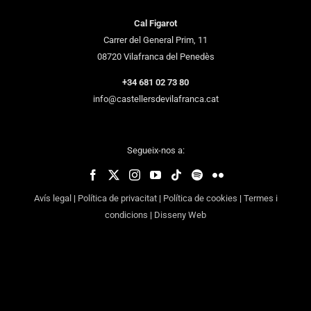
Cal Figarot
Carrer del General Prim, 11
08720 Vilafranca del Penedès
+34 681 02 73 80
info@castellersdevilafranca.cat
Segueix-nos a:
Avís legal
|
Política de privacitat
|
Política de cookies
|
Termes i
condicions
|
Disseny Web