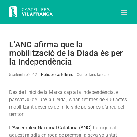
Skip
to
content
L’ANC afirma que la
mobilització de la Diada és per
la Independència
a
5 setembre 2012
|
Notícies castelleres
|
Comentaris tancats
L’ANC
afirma
Des de l’inici de la Marxa cap a la Independència, el
que
passat 30 de juny a Lleida, s’han fet més de 400 actes
la
mobilitzant desenes de milers de persones d’arreu del
mobilització
territori.
de
la
L’
Assemblea Nacional Catalana (ANC)
ha explicat
Diada
aquest migdia en roda de premsa la seva voluntat