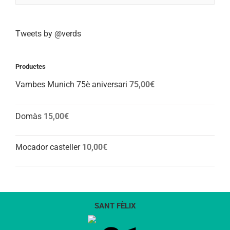
Tweets by @verds
Productes
Vambes Munich 75è aniversari
75,00
€
Domàs
15,00
€
Mocador casteller
10,00
€
SANT FÈLIX