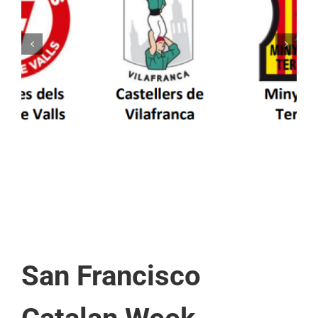
Els Castellers de Vilafranca unieixen tradició i
patrimoni en un viatge de colla a la Vall
d’Aran i a la Vall de Boí
San Francisco