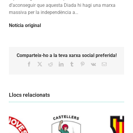
és
d’aconseguir que aquesta Diada hi hagi una marxa
per
massiva per la independència a…
la
Notícia original
Independència
Comparteix-ho a la teva xarxa social preferida!
Facebook
X
Reddit
LinkedIn
Tumblr
Pinterest
Vk
Email:
Llocs relacionats