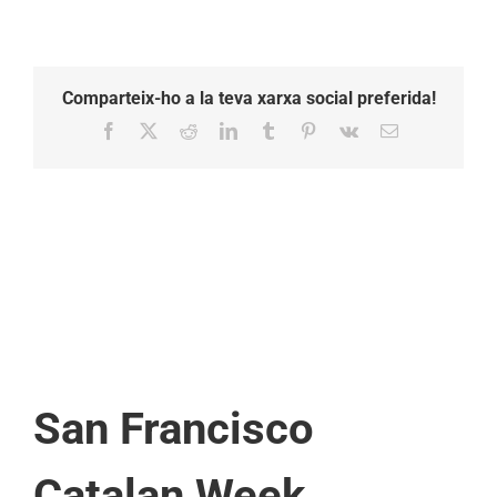
Comparteix-ho a la teva xarxa social preferida!
Facebook
X
Reddit
LinkedIn
Tumblr
Pinterest
Vk
Email:
San Francisco
Catalan Week