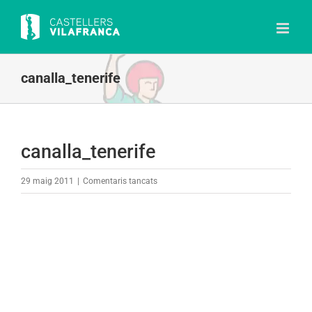
Skip
to
content
canalla_tenerife
canalla_tenerife
a
29 maig 2011
|
Comentaris tancats
canalla_tenerife