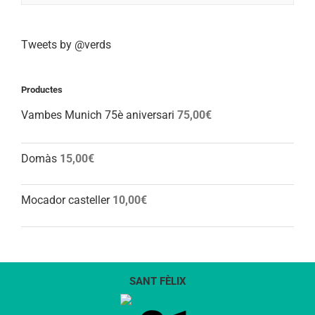
Tweets by @verds
Productes
Vambes Munich 75è aniversari
75,00
€
Domàs
15,00
€
Mocador casteller
10,00
€
SANT FÈLIX