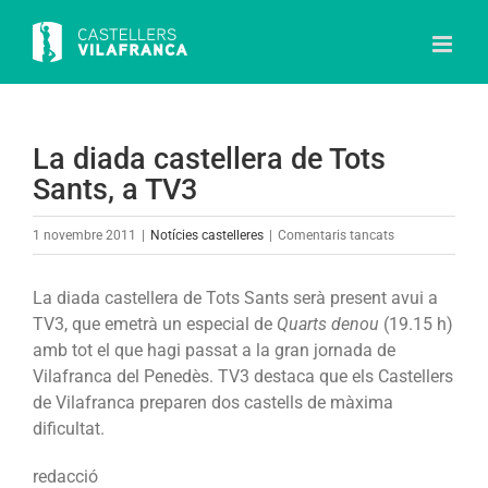
Skip
to
content
La diada castellera de Tots
Sants, a TV3
a
1 novembre 2011
|
Notícies castelleres
|
Comentaris tancats
La
diada
La diada castellera de Tots Sants serà present avui a
castellera
TV3, que emetrà un especial de
Quarts denou
(19.15 h)
de
amb tot el que hagi passat a la gran jornada de
Tots
Vilafranca del Penedès. TV3 destaca que els Castellers
Sants,
de Vilafranca preparen dos castells de màxima
a
dificultat.
TV3
redacció