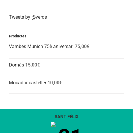
Tweets by @verds
Productes
Vambes Munich 75è aniversari
75,00
€
Domàs
15,00
€
Mocador casteller
10,00
€
SANT FÈLIX