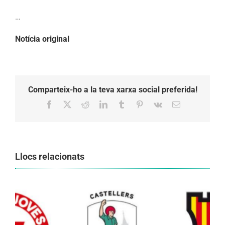
…
Notícia original
Comparteix-ho a la teva xarxa social preferida!
Facebook
X
Reddit
LinkedIn
Tumblr
Pinterest
Vk
Email:
Llocs relacionats