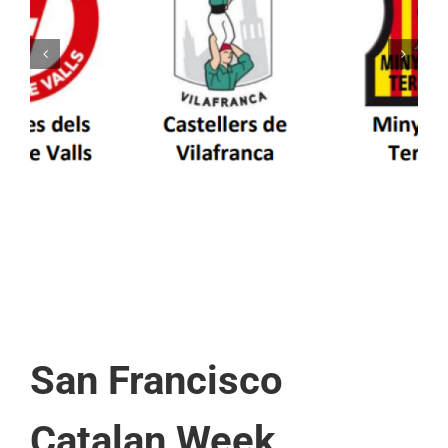
Els Castellers de Vilafranca unieixen tradició i
patrimoni en un viatge de colla a la Vall
d’Aran i a la Vall de Boí
San Francisco
Catalan Week