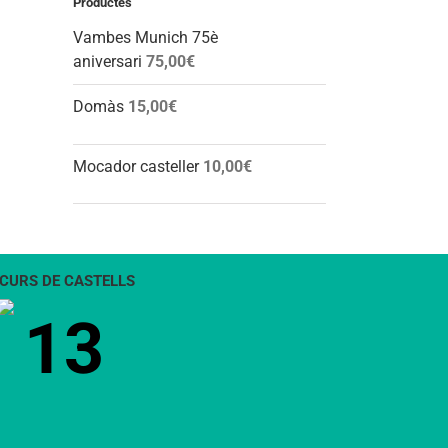
Productes
Vambes Munich 75è
aniversari
75,00
€
Domàs
15,00
€
Mocador casteller
10,00
€
CURS DE CASTELLS
13