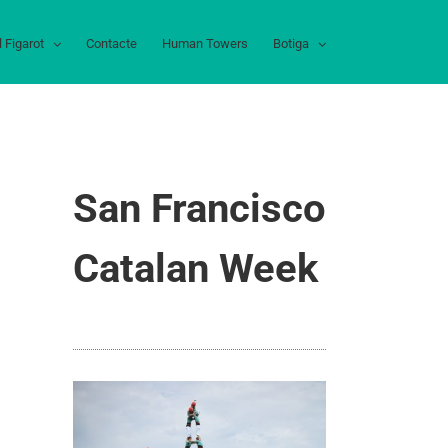
l Figarot
Contacte
Human Towers
Botiga
San Francisco
Catalan Week