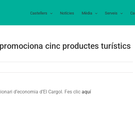
Castellers
Notícies
Mèdia
Serveis
Ca
promociona cinc productes turístics
a
putació
e
ccionari d’economia d’El Cargol. Fes clic
aquí
rcelona
romociona
nc
oductes
rístics
l