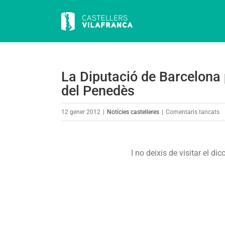
Skip
to
content
La Diputació de Barcelona 
del Penedès
a
12 gener 2012
|
Notícies castelleres
|
Comentaris tancats
L
Di
d
I no deixis de visitar el di
Ba
p
ci
pr
tu
de
…