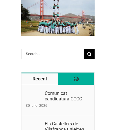
l:
Search
for:
Comentaris
Recent
Comunicat
candidatura CCCC
30 juliol 2026
Els Castellers de
Vilafranca unieixen