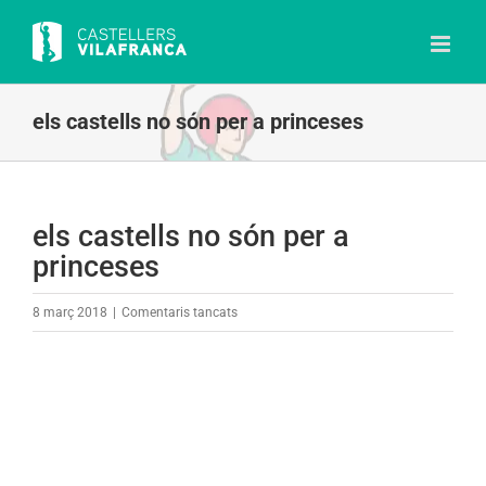
Skip
to
content
els castells no són per a princeses
els castells no són per a
princeses
a
8 març 2018
|
Comentaris tancats
els
castells
no
són
per
a