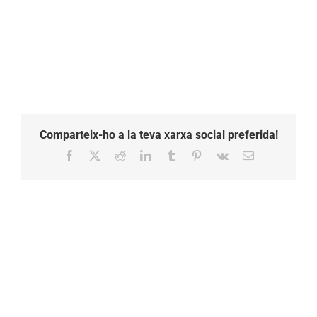
princeses
Comparteix-ho a la teva xarxa social preferida!
Facebook
X
Reddit
LinkedIn
Tumblr
Pinterest
Vk
Email: