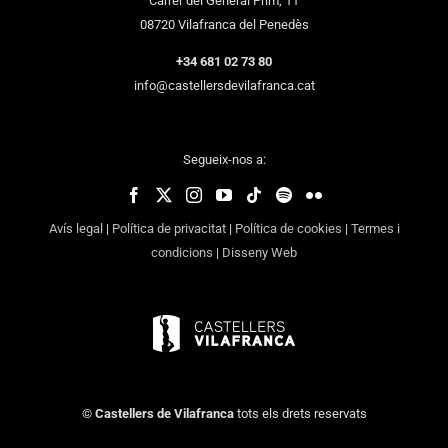
Carrer del General Prim, 11
08720 Vilafranca del Penedès
+34 681 02 73 80
info@castellersdevilafranca.cat
Segueix-nos a:
Avís legal
|
Política de privacitat
|
Política de cookies
|
Termes i
condicions
|
Disseny Web
©
Castellers de Vilafranca
tots els drets reservats