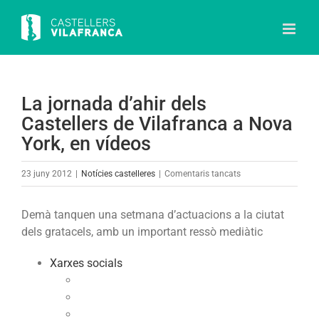
Skip
to
content
La jornada d’ahir dels
Castellers de Vilafranca a Nova
York, en vídeos
a
23 juny 2012
|
Notícies castelleres
|
Comentaris tancats
La
jornada
Demà tanquen una setmana d’actuacions a la ciutat
d’ahir
dels gratacels, amb un important ressò mediàtic
dels
Castellers
Xarxes socials
de
Vilafranca
a