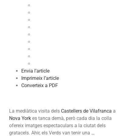
Nova
York,
en
vídeos
Envia l’article
Imprimeix l’article
Converteix a PDF
La mediàtica visita dels
Castellers de Vilafranca
a
Nova York
es tanca demà, però cada dia la colla
ofereix imatges espectaculars a la ciutat dels
gratacels. Ahir, els Verds van tenir una
…