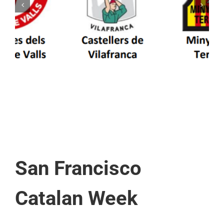
Els Castellers de Vilafranca unieixen tradició i
patrimoni en un viatge de colla a la Vall
d’Aran i a la Vall de Boí
San Francisco
Catalan Week