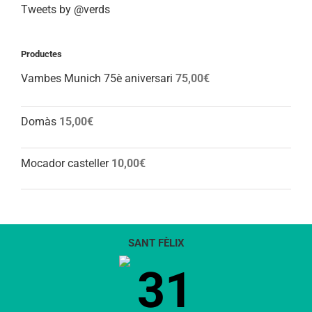
Tweets by @verds
Productes
Vambes Munich 75è aniversari
75,00
€
Domàs
15,00
€
Mocador casteller
10,00
€
SANT FÈLIX
31