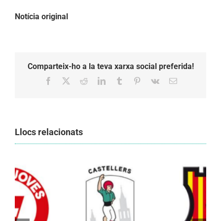
Notícia original
Comparteix-ho a la teva xarxa social preferida!
Facebook
X
Reddit
LinkedIn
Tumblr
Pinterest
Vk
Email:
Llocs relacionats