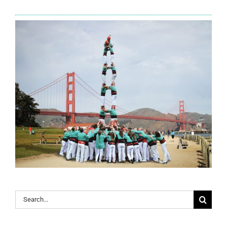
Search
for: