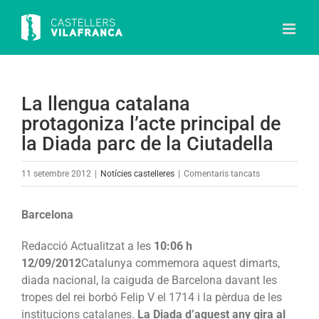
Skip
to
content
La llengua catalana
protagoniza l’acte principal de
la Diada parc de la Ciutadella
a
11 setembre 2012
|
Notícies castelleres
|
Comentaris tancats
La
llengua
Barcelona
catalana
protagoniza
Redacció
Actualitzat a les
10:06 h
l’acte
12/09/2012
Catalunya commemora aquest dimarts,
principal
diada nacional, la caiguda de Barcelona davant les
de
tropes del rei borbó Felip V el 1714 i la pèrdua de les
la
institucions catalanes.
La Diada d’aquest any gira al