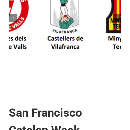
Els Castellers de Vilafranca unieixen tradició i
patrimoni en un viatge de colla a la Vall
d’Aran i a la Vall de Boí
San Francisco