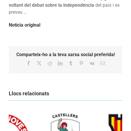
Diada
voltant del debat sobre la independència
del país i es
parc
preveu …
de
Notícia original
la
Ciutadella
Comparteix-ho a la teva xarxa social preferida!
Facebook
X
Reddit
LinkedIn
Tumblr
Pinterest
Vk
Email:
Llocs relacionats