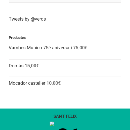
Tweets by @verds
Productes
Vambes Munich 75è aniversari
75,00
€
Domàs
15,00
€
Mocador casteller
10,00
€
SANT FÈLIX