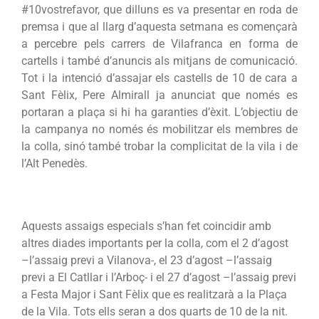
#10vostrefavor, que dilluns es va presentar en roda de
premsa i que al llarg d’aquesta setmana es començarà
a percebre pels carrers de Vilafranca en forma de
cartells i també d’anuncis als mitjans de comunicació.
Tot i la intenció d’assajar els castells de 10 de cara a
Sant Fèlix, Pere Almirall ja anunciat que només es
portaran a plaça si hi ha garanties d’èxit. L’objectiu de
la campanya no només és mobilitzar els membres de
la colla, sinó també trobar la complicitat de la vila i de
l’Alt Penedès.
Aquests assaigs especials s’han fet coincidir amb
altres diades importants per la colla, com el 2 d’agost
–l’assaig previ a Vilanova-, el 23 d’agost –l’assaig
previ a El Catllar i l’Arboç- i el 27 d’agost –l’assaig previ
a Festa Major i Sant Fèlix que es realitzarà a la Plaça
de la Vila. Tots ells seran a dos quarts de 10 de la nit.