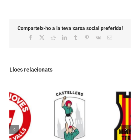
Comparteix-ho a la teva xarxa social preferida!
Facebook
X
Reddit
LinkedIn
Tumblr
Pinterest
Vk
Email:
Llocs relacionats
Els Castellers de Vilafranca unieixen tradició i
patrimoni en un viatge de colla a la Vall