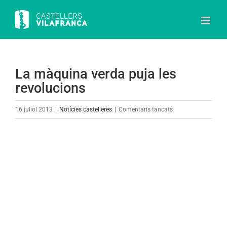
Skip
to
content
La màquina verda puja les
revolucions
a
16 juliol 2013
|
Notícies castelleres
|
Comentaris tancats
La
màquina
View
verda
Larger
puja
Image
les
revolucions