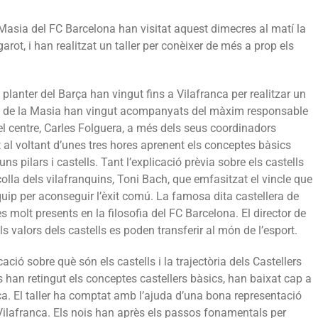
Masia del FC Barcelona han visitat aquest dimecres al matí la
garot, i han realitzat un taller per conèixer de més a prop els
planter del Barça han vingut fins a Vilafranca per realitzar un
ois de la Masia han vingut acompanyats del màxim responsable
 del centre, Carles Folguera, a més dels seus coordinadors
 al voltant d’unes tres hores aprenent els conceptes bàsics
guns pilars i castells. Tant l’explicació prèvia sobre els castells
colla dels vilafranquins, Toni Bach, que emfasitzat el vincle que
equip per aconseguir l’èxit comú. La famosa dita castellera de
es molt presents en la filosofia del FC Barcelona. El director de
s valors dels castells es poden transferir al món de l’esport.
ació sobre què són els castells i la trajectòria dels Castellers
s han retingut els conceptes castellers bàsics, han baixat cap a
ica. El taller ha comptat amb l’ajuda d’una bona representació
Vilafranca. Els nois han après els passos fonamentals per