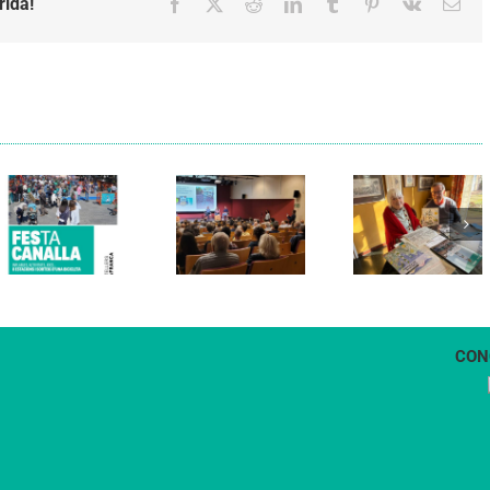
rida!
Facebook
X
Reddit
LinkedIn
Tumblr
Pinterest
Vk
Emai
Els Verds
Cal Figarot
presenten el
lidera el
llibre
primer
“Petita
projecte
història
d’energia
dels
comunitària
Castellers
de
de
Vilafranca
Vilafranca”
CON
1