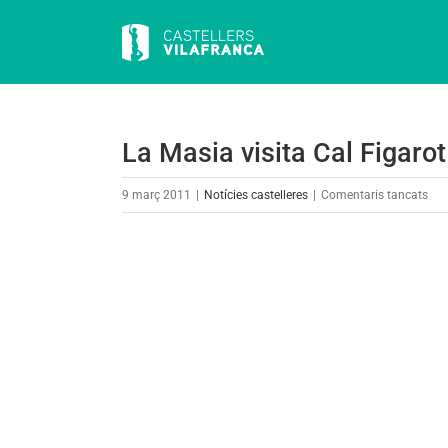
Skip
to
content
La Masia visita Cal Figarot
a
9 març 2011
|
Notícies castelleres
|
Comentaris tancats
La
Mas
View
visi
Larger
Cal
Image
Fig