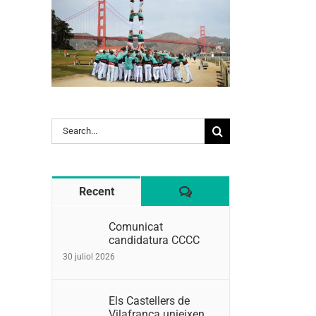
Search
for:
Comentaris
Recent
Comunicat
candidatura CCCC
30 juliol 2026
Els Castellers de
Vilafranca unieixen