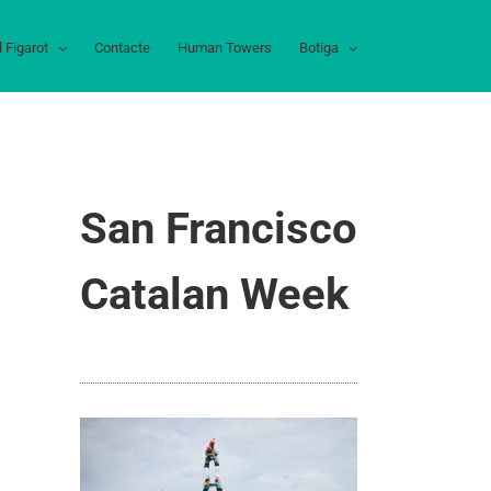
l Figarot
Contacte
Human Towers
Botiga
San Francisco
Catalan Week