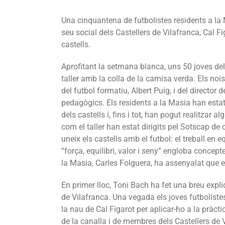
Una cinquantena de futbolistes residents a la 
seu social dels Castellers de Vilafranca, Cal Fi
castells.
Aprofitant la setmana blanca, uns 50 joves del 
taller amb la colla de la camisa verda. Els n
del futbol formatiu, Albert Puig, i del director
pedagògics. Els residents a la Masia han estat
dels castells i, fins i tot, han pogut realitzar al
com el taller han estat dirigits pel Sotscap de 
uneix els castells amb el futbol: el treball en 
“força, equilibri, valor i seny” engloba concept
la Masia, Carles Folguera, ha assenyalat que el
En primer lloc, Toni Bach ha fet una breu explic
de Vilafranca. Una vegada els joves futboliste
la nau de Cal Figarot per aplicar-ho a la pràct
de la canalla i de membres dels Castellers de 