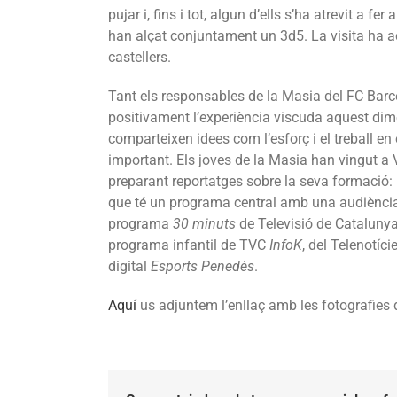
pujar i, fins i tot, algun d’ells s’ha atrevit a fer
han alçat conjuntament un 3d5. La visita ha ac
castellers.
Tant els responsables de la Masia del FC Barc
positivament l’experiència viscuda aquest dime
comparteixen idees com l’esforç i el treball en
important. Els joves de la Masia han vingut a
preparant reportatges sobre la seva formació:
que té un programa central amb una audiència 
programa
30 minuts
de Televisió de Catalunya
programa infantil de TVC
InfoK
, del Telenotíci
digital
Esports Penedès
.
Aquí
us adjuntem l’enllaç amb les fotografies de