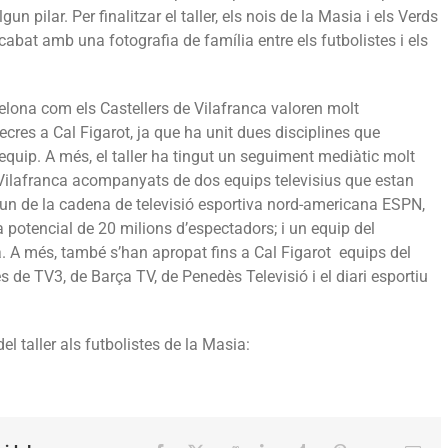
 algun pilar. Per finalitzar el taller, els nois de la Masia i els Verds
abat amb una fotografia de família entre els futbolistes i els
elona com els Castellers de Vilafranca valoren molt
cres a Cal Figarot, ja que ha unit dues disciplines que
 equip. A més, el taller ha tingut un seguiment mediàtic molt
 Vilafranca acompanyats de dos equips televisius que estan
 un de la cadena de televisió esportiva nord-americana ESPN,
potencial de 20 milions d’espectadors; i un equip del
. A més, també s’han apropat fins a Cal Figarot equips del
es de TV3, de Barça TV, de Penedès Televisió i el diari esportiu
l taller als futbolistes de la Masia: