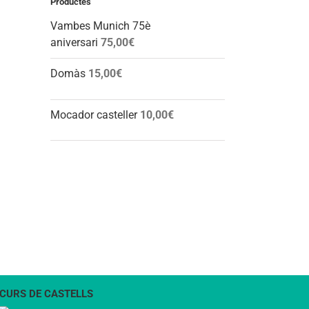
Productes
Vambes Munich 75è
aniversari
75,00
€
l:
Domàs
15,00
€
Mocador casteller
10,00
€
CURS DE CASTELLS