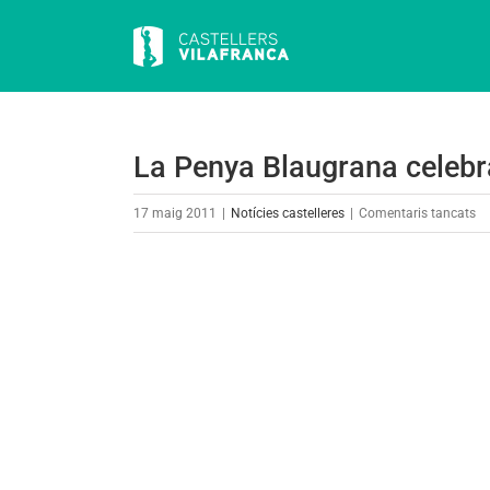
Skip
to
content
La Penya Blaugrana celebra
a
17 maig 2011
|
Notícies castelleres
|
Comentaris tancats
La
Pe
View
Bl
Larger
ce
Image
el
50
an
a
Ca
Fi