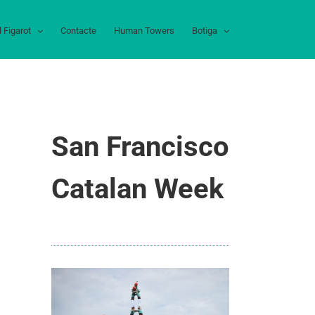
l Figarot
Contacte
Human Towers
Botiga
San Francisco
Catalan Week