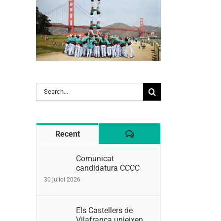
Search
for:
Comentaris
Recent
Comunicat
candidatura CCCC
30 juliol 2026
Els Castellers de
Vilafranca unieixen