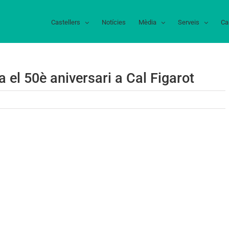
Castellers
Notícies
Mèdia
Serveis
Ca
 el 50è aniversari a Cal Figarot
nya
augrana
lebra
è
iversari
l
garot