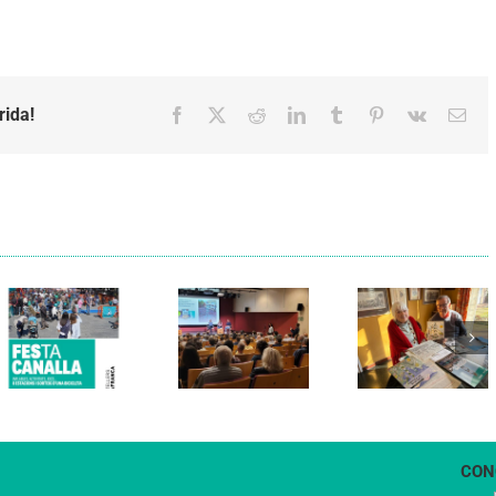
rida!
Facebook
X
Reddit
LinkedIn
Tumblr
Pinterest
Vk
Emai
Els Verds
Cal Figarot
presenten el
lidera el
llibre
primer
“Petita
projecte
història
d’energia
dels
comunitària
Castellers
de
de
Vilafranca
Vilafranca”
CON