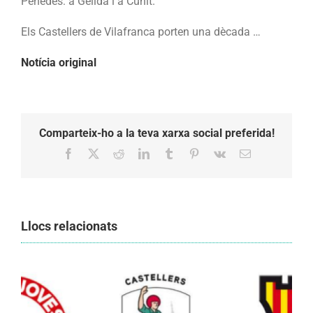
Penedès: a Gelida i a Cunit.
de
gamma
Els Castellers de Vilafranca porten una dècada …
extra,
Notícia original
vuit
de
castells
de
nou
Comparteix-ho a la teva xarxa social preferida!
i
Facebook
X
Reddit
LinkedIn
Tumblr
Pinterest
Vk
Email:
24
de
castells
de
Llocs relacionats
vuit