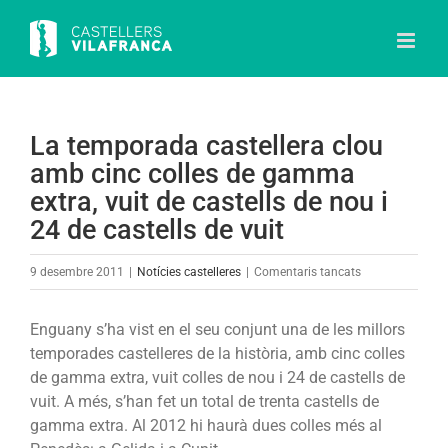
Skip
to
content
La temporada castellera clou
amb cinc colles de gamma
extra, vuit de castells de nou i
24 de castells de vuit
a
9 desembre 2011
|
Notícies castelleres
|
Comentaris tancats
La
temporada
Enguany s’ha vist en el seu conjunt una de les millors
castellera
temporades castelleres de la història, amb cinc colles
clou
de gamma extra, vuit colles de nou i 24 de castells de
amb
vuit. A més, s’han fet un total de trenta castells de
cinc
gamma extra. Al 2012 hi haurà dues colles més al
colles