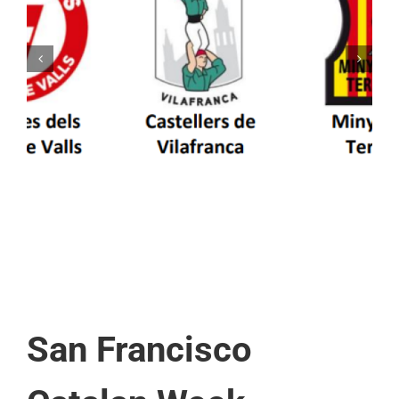
Els Castellers de Vilafranca unieixen tradició i
patrimoni en un viatge de colla a la Vall
d’Aran i a la Vall de Boí
San Francisco