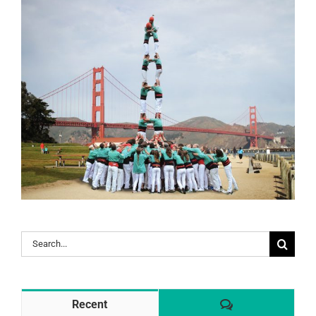
Search
for:
Comentaris
Recent