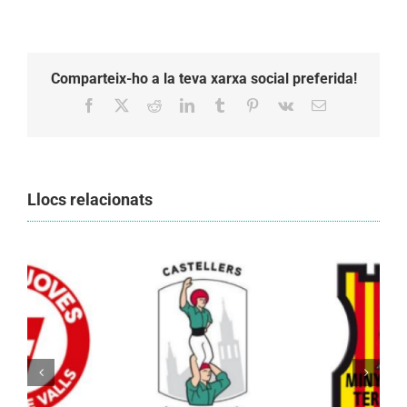
Comparteix-ho a la teva xarxa social preferida!
Facebook
X
Reddit
LinkedIn
Tumblr
Pinterest
Vk
Email:
Llocs relacionats
Els Castellers de Vilafranca unieixen tradició i
patrimoni en un viatge de colla a la Vall
d’Aran i a la Vall de Boí