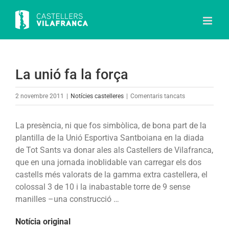
Skip
to
content
La unió fa la força
a
2 novembre 2011
|
Notícies castelleres
|
Comentaris tancats
La
unió
La presència, ni que fos simbòlica, de bona part de la
fa
plantilla de la Unió Esportiva Santboiana en la diada
la
de Tot Sants va donar ales als Castellers de Vilafranca,
força
que en una jornada inoblidable van carregar els dos
castells més valorats de la gamma extra castellera, el
colossal 3 de 10 i la inabastable torre de 9 sense
manilles –una construcció …
Notícia original