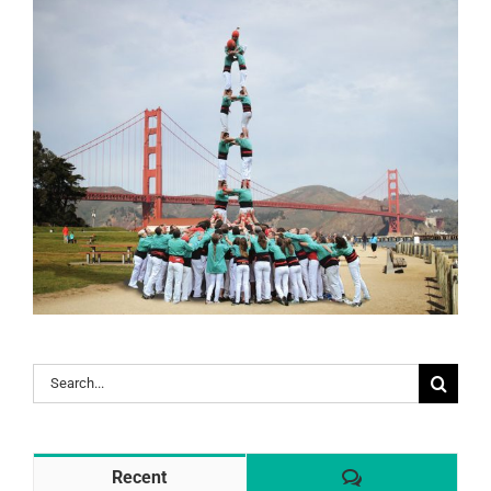
Search
for:
Comentaris
Recent