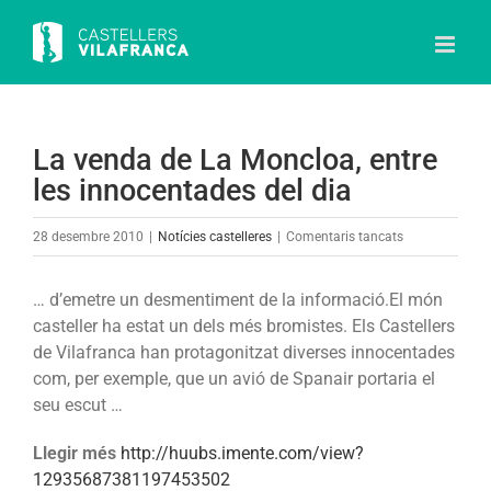
Skip
to
content
La venda de La Moncloa, entre
les innocentades del dia
a
28 desembre 2010
|
Notícies castelleres
|
Comentaris tancats
La
venda
… d’emetre un desmentiment de la informació.El món
de
casteller ha estat un dels més bromistes. Els Castellers
La
de Vilafranca han protagonitzat diverses innocentades
Moncloa,
com, per exemple, que un avió de Spanair portaria el
entre
seu escut …
les
innocentades
Llegir més
http://huubs.imente.com/view?
del
12935687381197453502