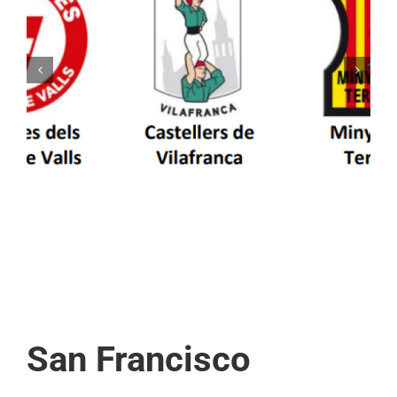
Els Castellers de Vilafranca unieixen tradició i
patrimoni en un viatge de colla a la Vall
d’Aran i a la Vall de Boí
San Francisco