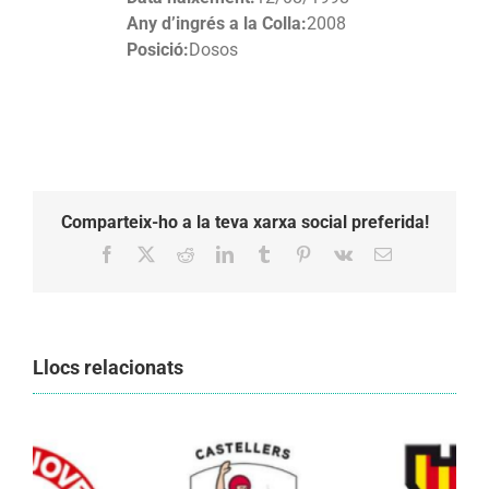
Any d’ingrés a la Colla:
2008
Posició:
Dosos
Comparteix-ho a la teva xarxa social preferida!
Facebook
X
Reddit
LinkedIn
Tumblr
Pinterest
Vk
Email:
Llocs relacionats