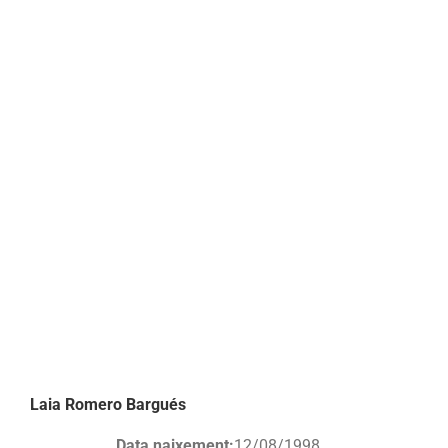
Laia Romero Bargués
Data naixement:
12/08/1998