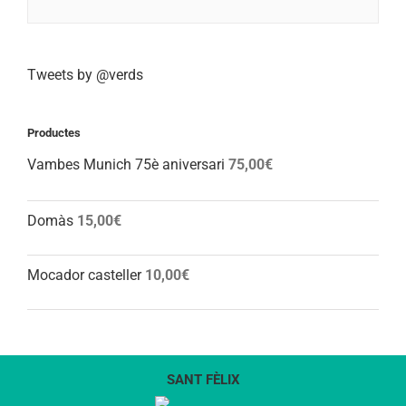
Tweets by @verds
Productes
Vambes Munich 75è aniversari
75,00
€
Domàs
15,00
€
Mocador casteller
10,00
€
SANT FÈLIX