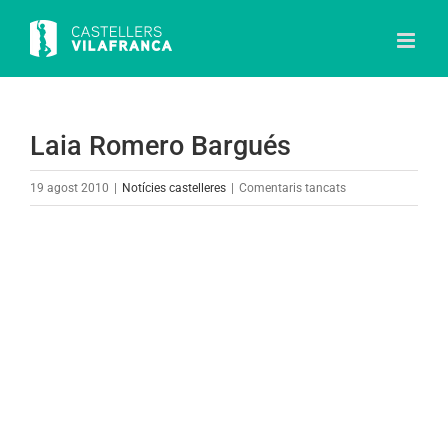
Skip
to
content
Laia Romero Bargués
a
19 agost 2010
|
Notícies castelleres
|
Comentaris tancats
Laia
Romero
View
Bargués
Larger
Image