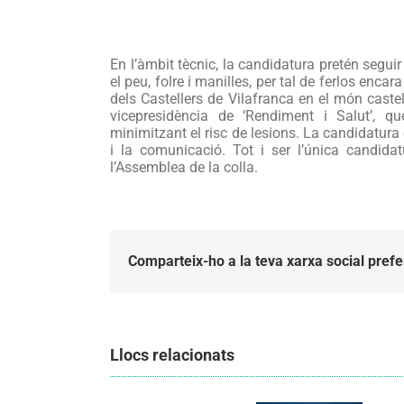
En l’àmbit tècnic, la candidatura pretén segui
el peu, folre i manilles, per tal de fer­los enca
dels Castellers de Vilafranca en el món castell
vicepresidència de ‘Rendiment i Salut’, qu
minimitzant el risc de lesions. La candidatura 
i la comunicació. Tot i ser l’única candid
l’Assemblea de la colla.
Comparteix-ho a la teva xarxa social prefe
Llocs relacionats
Els
Els
Castellers
Castellers
de