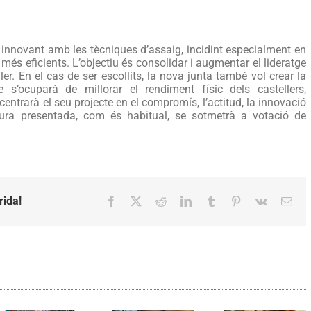
r innovant amb les tècniques d’assaig, incidint especialment en
ra més eficients. L’objectiu és consolidar i augmentar el lideratge
er. En el cas de ser escollits, la nova junta també vol crear la
e s’ocuparà de millorar el rendiment físic dels castellers,
centrarà el seu projecte en el compromís, l’actitud, la innovació
atura presentada, com és habitual, se sotmetrà a votació de
rida!
Facebook
X
Reddit
LinkedIn
Tumblr
Pinterest
Vk
Emai