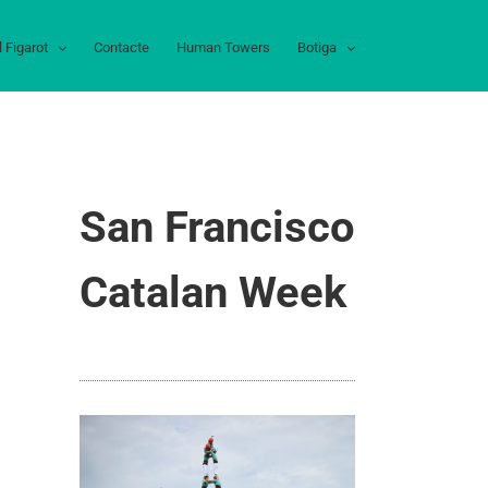
l Figarot
Contacte
Human Towers
Botiga
San Francisco
Catalan Week