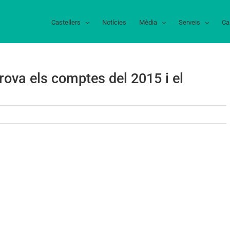
Castellers
Notícies
Mèdia
Serveis
Ca
ova els comptes del 2015 i el
Assemblea
s
rds
rova
mptes
15