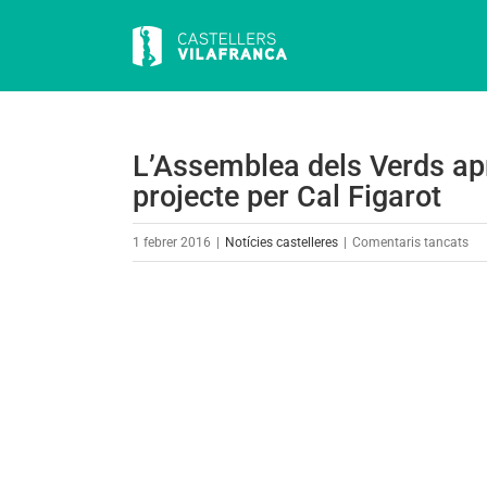
Skip
to
content
L’Assemblea dels Verds apr
projecte per Cal Figarot
a
1 febrer 2016
|
Notícies castelleres
|
Comentaris tancats
L’
del
View
Ve
Larger
ap
Image
els
co
del
20
i