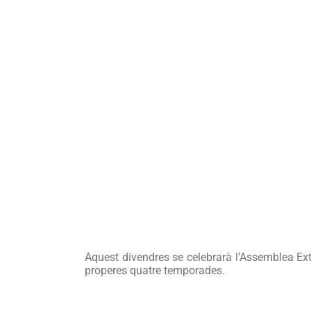
el
pro
per
Cal
Fig
Aquest divendres se celebrarà l’Assemblea Extrao
properes quatre temporades.