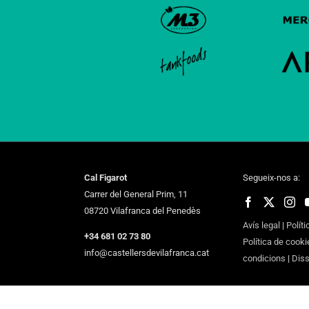
Cal Figarot
Segueix-nos a:
Carrer del General Prim, 11
08720 Vilafranca del Penedès
Avís legal
|
Políti
+34 681 02 73 80
Política de cooki
info@castellersdevilafranca.cat
condicions
|
Dis