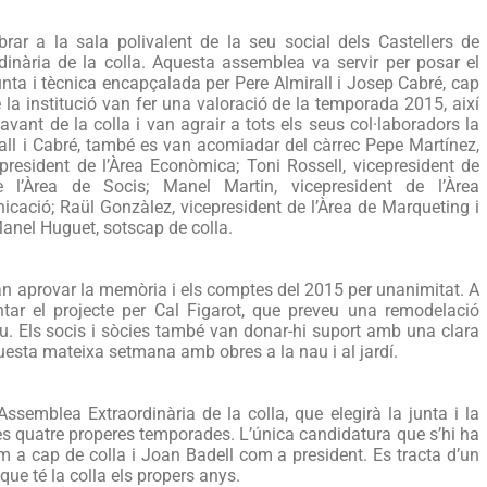
rar a la sala polivalent de la seu social dels Castellers de
dinària de la colla. Aquesta assemblea va servir per posar el
unta i tècnica encapçalada per Pere Almirall i Josep Cabré, cap
e la institució van fer una valoració de la temporada 2015, així
nt de la colla i van agrair a tots els seus col·laboradors la
irall i Cabré, també es van acomiadar del càrrec Pepe Martínez,
epresident de l’Àrea Econòmica; Toni Rossell, vicepresident de
de l’Àrea de Socis; Manel Martin, vicepresident de l’Àrea
icació; Raül Gonzàlez, vicepresident de l’Àrea de Marqueting i
Manel Huguet, sotscap de colla.
 van aprovar la memòria i els comptes del 2015 per unanimitat. A
tar el projecte per Cal Figarot, que preveu una remodelació
eu. Els socis i sòcies també van donar-hi suport amb una clara
uesta mateixa setmana amb obres a la nau i al jardí.
Assemblea Extraordinària de la colla, que elegirà la junta i la
les quatre properes temporades. L’única candidatura que s’hi ha
 a cap de colla i Joan Badell com a president. Es tracta d’un
ue té la colla els propers anys.