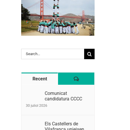
Search
for:
Comentaris
Recent
Comunicat
candidatura CCCC
30 juliol 2026
Els Castellers de
Vilafranca unieixen