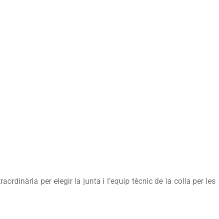
jecte
arot
rdinària per elegir la junta i l’equip tècnic de la colla per les