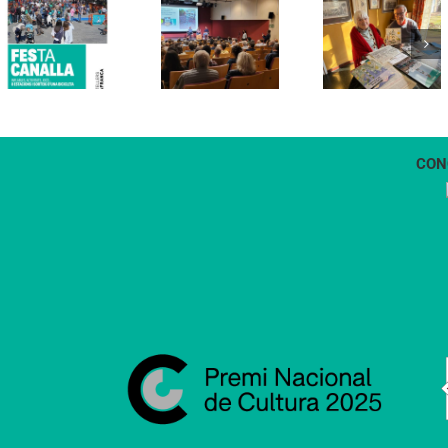
Els Verds
Cal Figarot
presenten el
lidera el
llibre
primer
“Petita
projecte
història
d’energia
dels
comunitària
Castellers
de
de
Vilafranca
Vilafranca”
CON
1