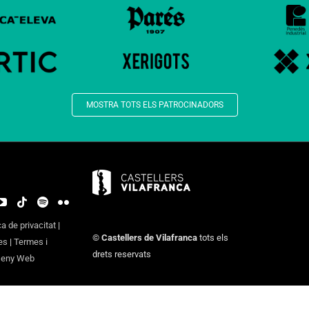
MOSTRA TOTS ELS PATROCINADORS
ca de privacitat
|
©
Castellers de Vilafranca
tots els
es
|
Termes i
drets reservats
seny Web