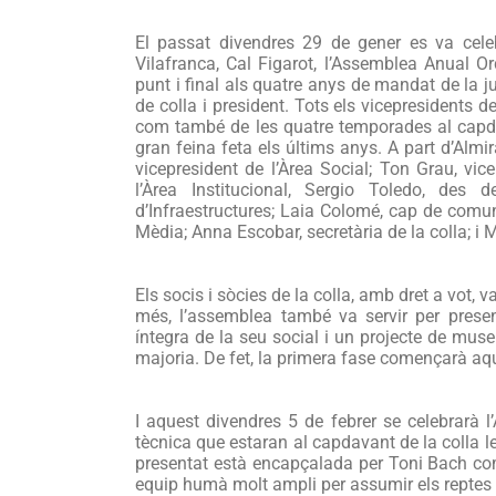
El passat divendres 29 de gener es va celeb
Vilafranca, Cal Figarot, l’Assemblea Anual Or
punt i final als quatre anys de mandat de la j
de colla i president. Tots els vicepresidents d
com també de les quatre temporades al capdava
gran feina feta els últims anys. A part d’Alm
vicepresident de l’Àrea Social; Ton Grau, vic
l’Àrea Institucional, Sergio Toledo, des 
d’Infraestructures; Laia Colomé, cap de comun
Mèdia; Anna Escobar, secretària de la colla; i 
Els socis i sòcies de la colla, amb dret a vot,
més, l’assemblea també va servir per presen
íntegra de la seu social i un projecte de mus
majoria. De fet, la primera fase començarà aq
I aquest divendres 5 de febrer se celebrarà l’
tècnica que estaran al capdavant de la colla 
presentat està encapçalada per Toni Bach com
equip humà molt ampli per assumir els reptes q