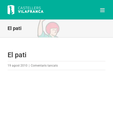
Skip
to
content
El pati
El pati
a
19 agost 2010
|
Comentaris tancats
El
pati