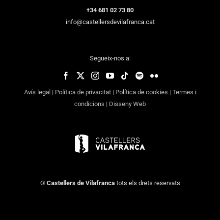
+34 681 02 73 80
info@castellersdevilafranca.cat
Segueix-nos a:
Avís legal
|
Política de privacitat
|
Política de cookies
|
Termes i
condicions
|
Disseny Web
©
Castellers de Vilafranca
tots els drets reservats