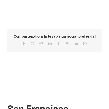
Comparteix-ho a la teva xarxa social preferida!
Facebook
X
Reddit
LinkedIn
Tumblr
Pinterest
Vk
Email:
San Francisco