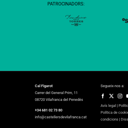
PATROCINADORS:
Cal Figarot
Segueix-nos a:
Carrer del General Prim, 11
08720 Vilafranca del Penedès
Avís legal
|
Políti
+34 681 02 73 80
Política de cooki
info@castellersdevilafranca.cat
condicions
|
Dis