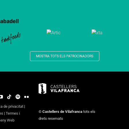
MOSTRA TOTS ELS PATROCINADORS
ca de privacitat
|
©
Castellers de Vilafranca
tots els
es
|
Termes i
drets reservats
seny Web