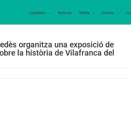
Castellers
Notícies
Mèdia
Serveis
Ca
nedès organitza una exposició de
obre la història de Vilafranca del
bra
ial
ixa
nedès
anitza
a
osició