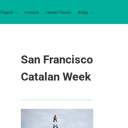
l Figarot
Contacte
Human Towers
Botiga
San Francisco
Catalan Week