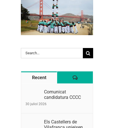
Search
for:
Comentaris
Recent
Comunicat
candidatura CCCC
30 juliol 2026
Els Castellers de
Vilafranca unieixen