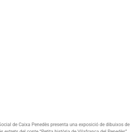
 Social de Caixa Penedès presenta una exposició de dibuixos de
s extrets del conte “Petita història de Vilafranca del Penedès”.