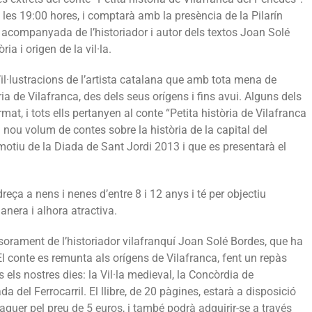
 a les 19:00 hores, i comptarà amb la presència de la Pilarín
 acompanyada de l’historiador i autor dels textos Joan Solé
ia i origen de la vil·la.
’il·lustracions de l’artista catalana que amb tota mena de
a de Vilafranca, des dels seus orígens i fins avui. Alguns dels
at, i tots ells pertanyen al conte “Petita història de Vilafranca
n nou volum de contes sobre la història de la capital del
otiu de la Diada de Sant Jordi 2013 i que es presentarà el
reça a nens i nenes d’entre 8 i 12 anys i té per objectiu
anera i alhora atractiva.
sorament de l’historiador vilafranquí Joan Solé Bordes, que ha
 El conte es remunta als orígens de Vilafranca, fent un repàs
ns els nostres dies: la Vil·la medieval, la Concòrdia de
ada del Ferrocarril. El llibre, de 20 pàgines, estarà a disposició
aguer pel preu de 5 euros, i també podrà adquirir-se a través