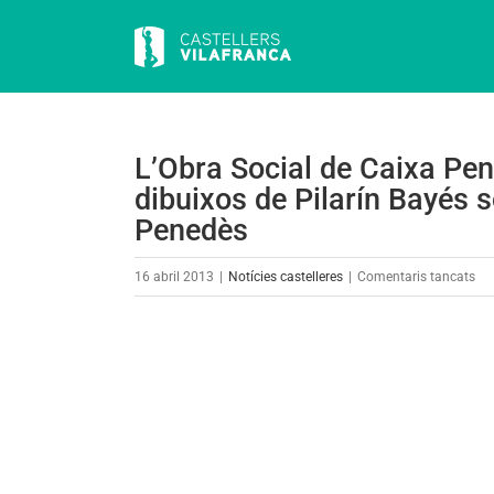
Skip
to
content
L’Obra Social de Caixa Pe
dibuixos de Pilarín Bayés s
Penedès
a
16 abril 2013
|
Notícies castelleres
|
Comentaris tancats
L’O
Soc
View
de
Larger
Ca
Image
Pe
org
un
exp