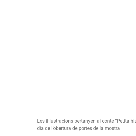
de
dib
de
Pil
Ba
sob
la
his
de
Vil
del
Pe
Les il·lustracions pertanyen al conte “Petita h
dia de l’obertura de portes de la mostra