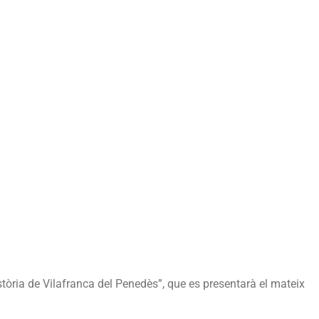
uixos
arín
yés
re
tòria
afranca
nedès
istòria de Vilafranca del Penedès”, que es presentarà el mateix