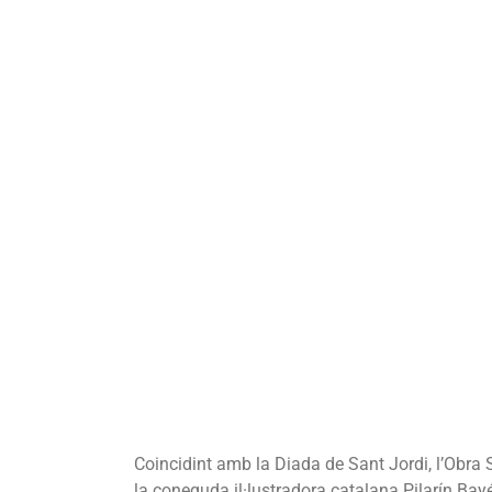
Coincidint amb la Diada de Sant Jordi, l’Obra
la coneguda il·lustradora catalana Pilarín Bayé