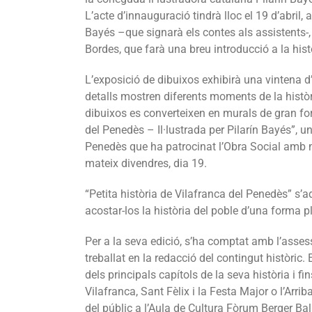
L’acte d’innauguració tindrà lloc el 19 d’abril,
Bayés –que signarà els contes als assistents-,
Bordes, que farà una breu introducció a la històr
L’exposició de dibuixos exhibirà una vintena d
detalls mostren diferents moments de la històri
dibuixos es converteixen en murals de gran form
del Penedès – Il·lustrada per Pilarín Bayés”, u
Penedès que ha patrocinat l’Obra Social amb m
mateix divendres, dia 19.
“Petita història de Vilafranca del Penedès” s’ad
acostar-los la història del poble d’una forma pl
Per a la seva edició, s’ha comptat amb l’asses
treballat en la redacció del contingut històric.
dels principals capítols de la seva història i fi
Vilafranca, Sant Fèlix i la Festa Major o l’Arrib
del públic a l’Aula de Cultura Fòrum Berger Bal