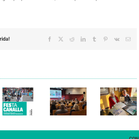
rida!
Facebook
X
Reddit
LinkedIn
Tumblr
Pinterest
Vk
Emai
Els Verds
Cal Figarot
presenten el
lidera el
llibre
primer
“Petita
projecte
història
d’energia
dels
comunitària
Castellers
de
de
Vilafranca
Vilafranca”
CON