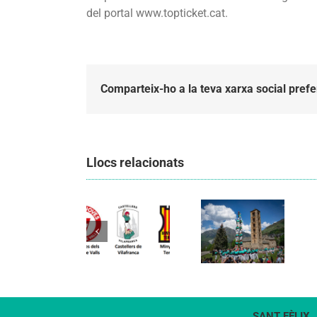
del portal www.topticket.cat.
Comparteix-ho a la teva xarxa social prefe
Llocs relacionats
Els
Els
Castellers
Castellers
de
de
Vilafranca
Vilafranca
organitzen
unieixen
la segona
Comunicat
tradició i
edició de
candidatura
patrimoni
Festa
CCCC
en un
Canalla, un
viatge de
matí
colla a la
d’activitats
Vall d’Aran i
per als més
a la Vall de
petits de la
Boí
SANT FÈLIX