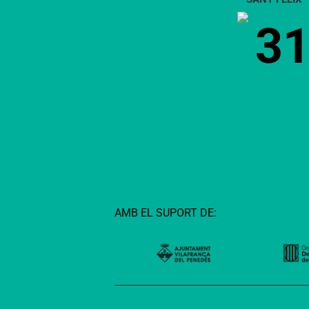
comarca
3
AMB EL SUPORT DE: