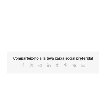
Comparteix-ho a la teva xarxa social preferida!
Facebook
X
Reddit
LinkedIn
Tumblr
Pinterest
Vk
Email: