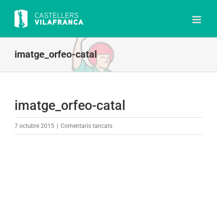
Skip
to
content
imatge_orfeo-catal
imatge_orfeo-catal
a
7 octubre 2015
|
Comentaris tancats
imatge_orfeo-
catal