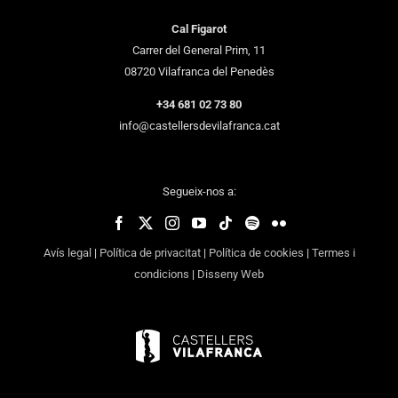
Cal Figarot
Carrer del General Prim, 11
08720 Vilafranca del Penedès
+34 681 02 73 80
info@castellersdevilafranca.cat
Segueix-nos a:
Avís legal
|
Política de privacitat
|
Política de cookies
|
Termes i
condicions
|
Disseny Web