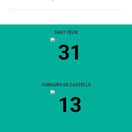
SANT FÈLIX
31
CONCURS DE CASTELLS
13