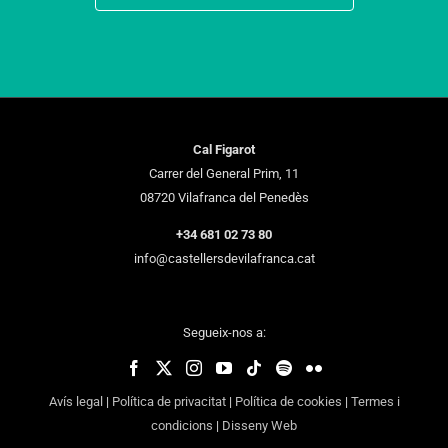
Cal Figarot
Carrer del General Prim, 11
08720 Vilafranca del Penedès
+34 681 02 73 80
info@castellersdevilafranca.cat
Segueix-nos a:
Avís legal
|
Política de privacitat
|
Política de cookies
|
Termes i
condicions
|
Disseny Web