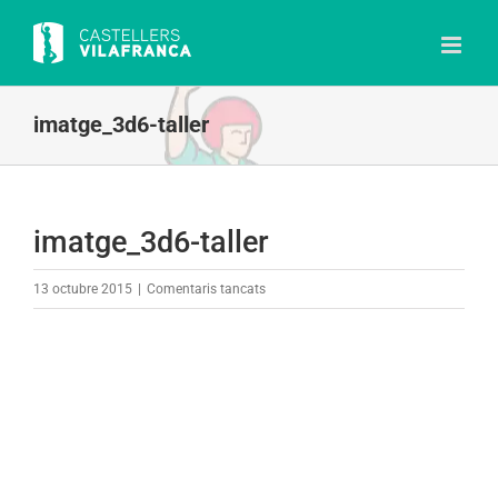
Skip
to
content
imatge_3d6-taller
imatge_3d6-taller
a
13 octubre 2015
|
Comentaris tancats
imatge_3d6-
taller