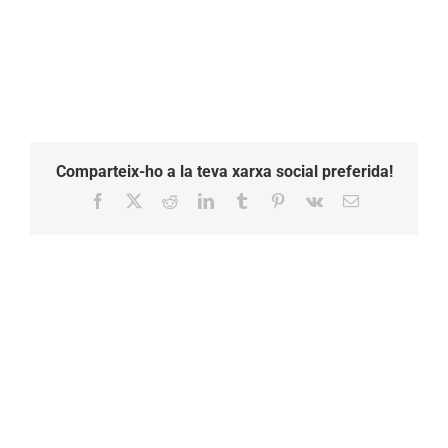
Comparteix-ho a la teva xarxa social preferida!
Facebook
X
Reddit
LinkedIn
Tumblr
Pinterest
Vk
Email: