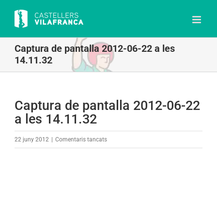
Skip
to
content
Captura de pantalla 2012-06-22 a les
14.11.32
Captura de pantalla 2012-06-22
a les 14.11.32
a
22 juny 2012
|
Comentaris tancats
Captura
de
pantalla
2012-
06-
22