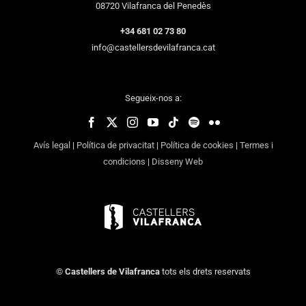
08720 Vilafranca del Penedès
+34 681 02 73 80
info@castellersdevilafranca.cat
Segueix-nos a:
Avís legal
|
Política de privacitat
|
Política de cookies
|
Termes i
condicions
|
Disseny Web
©
Castellers de Vilafranca
tots els drets reservats