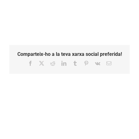
a
les
14.11.32
Comparteix-ho a la teva xarxa social preferida!
Facebook
X
Reddit
LinkedIn
Tumblr
Pinterest
Vk
Email: