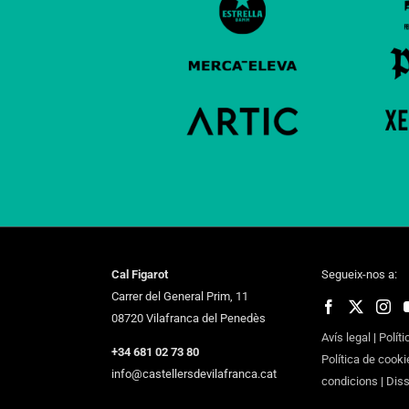
Cal Figarot
Segueix-nos a:
Carrer del General Prim, 11
08720 Vilafranca del Penedès
Avís legal
|
Políti
+34 681 02 73 80
Política de cooki
info@castellersdevilafranca.cat
condicions
|
Dis