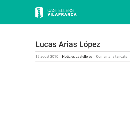
Skip
to
content
Lucas Arias López
a
19 agost 2010
|
Notícies castelleres
|
Comentaris tancats
L
A
View
L
Larger
Image