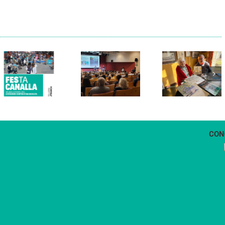
Els Verds
Cal Figarot
presenten el
lidera el
llibre
primer
“Petita
projecte
història
d’energia
dels
comunitària
Castellers
de
de
Vilafranca
Vilafranca”
CON
1