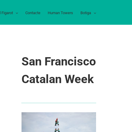
l Figarot
Contacte
Human Towers
Botiga
San Francisco
Catalan Week