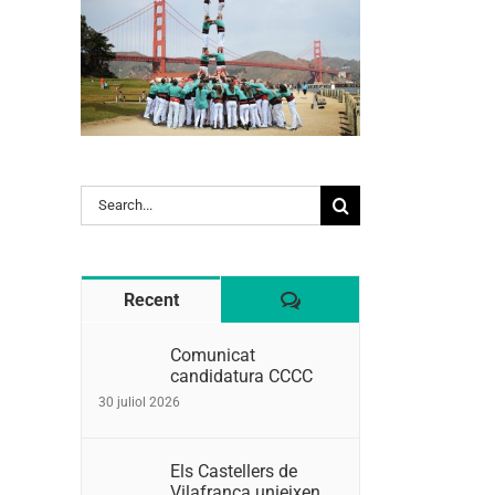
Search
for:
Comentaris
Recent
Comunicat
candidatura CCCC
30 juliol 2026
Els Castellers de
Vilafranca unieixen