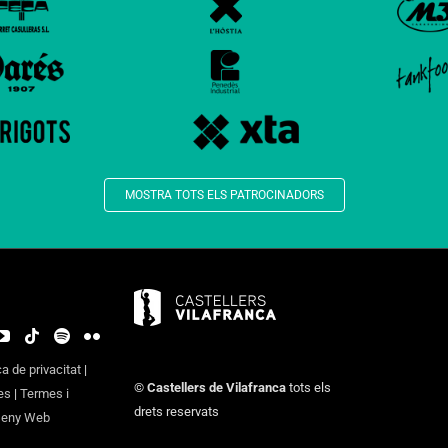
MOSTRA TOTS ELS PATROCINADORS
ca de privacitat
|
©
Castellers de Vilafranca
tots els
es
|
Termes i
drets reservats
seny Web