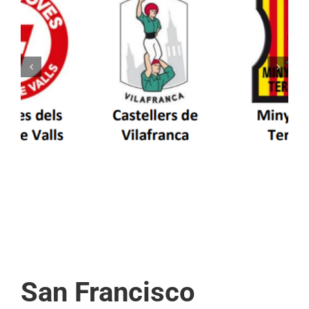
Els Castellers de Vilafranca unieixen tradició i
patrimoni en un viatge de colla a la Vall
d’Aran i a la Vall de Boí
San Francisco