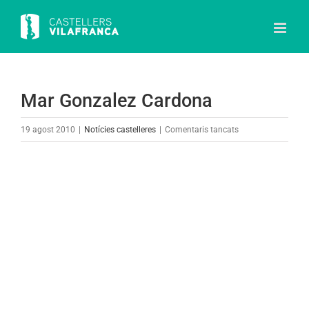
Skip
to
content
Mar Gonzalez Cardona
a
19 agost 2010
|
Notícies castelleres
|
Comentaris tancats
Mar
Gonzalez
View
Cardona
Larger
Image