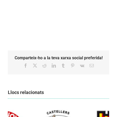
Comparteix-ho a la teva xarxa social preferida!
Facebook
X
Reddit
LinkedIn
Tumblr
Pinterest
Vk
Email:
Llocs relacionats