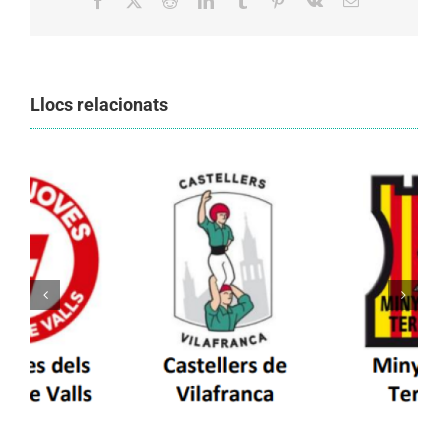
Facebook
X
Reddit
LinkedIn
Tumblr
Pinterest
Vk
Email:
Llocs relacionats
Els Castellers de Vilafranca unieixen tradició i
patrimoni en un viatge de colla a la Vall
d’Aran i a la Vall de Boí