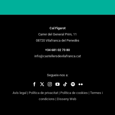
Cal Figarot
Carrer del General Prim, 11
08720 Vilafranca del Penedès
+34 681 02 73 80
info@castellersdevilafranca.cat
Segueix-nos a:
Avís legal
|
Política de privacitat
|
Política de cookies
|
Termes i
condicions
|
Disseny Web