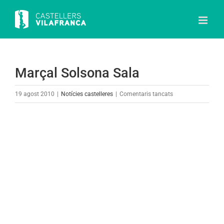
Skip
to
content
Marçal Solsona Sala
a
19 agost 2010
|
Notícies castelleres
|
Comentaris tancats
Marçal
Solsona
View
Sala
Larger
Image