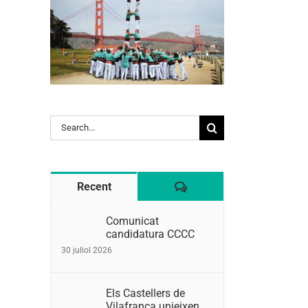
Search
for:
Comentaris
Recent
Comunicat
candidatura CCCC
30 juliol 2026
Els Castellers de
Vilafranca unieixen