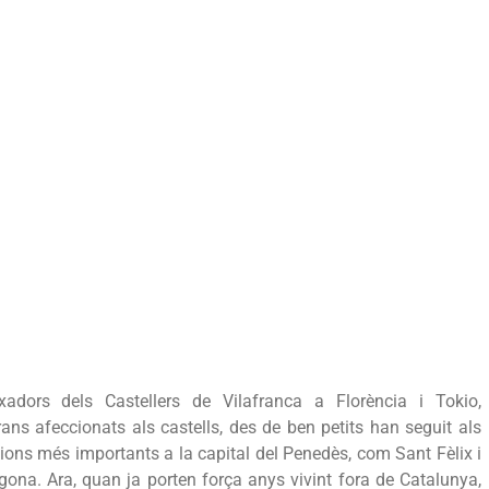
s
dors dels Castellers de Vilafranca a Florència i Tokio,
rans afeccionats als castells, des de ben petits han seguit als
acions més importants a la capital del Penedès, com Sant Fèlix i
gona. Ara, quan ja porten força anys vivint fora de Catalunya,