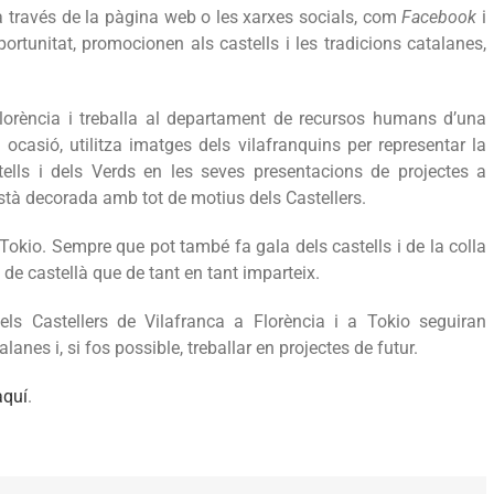
a a través de la pàgina web o les xarxes socials, com
Facebook
i
rtunitat, promocionen als castells i les tradicions catalanes,
lorència i treballa al departament de recursos humans d’una
asió, utilitza imatges dels vilafranquins per representar la
stells i dels Verds en les seves presentacions de projectes a
stà decorada amb tot de motius dels Castellers.
 Tokio. Sempre que pot també fa gala dels castells i de la colla
de castellà que de tant en tant imparteix.
els Castellers de Vilafranca a Florència i a Tokio seguiran
anes i, si fos possible, treballar en projectes de futur.
aquí
.