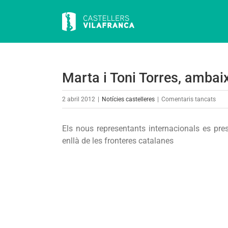
Skip
to
content
Marta i Toni Torres, ambaix
a
2 abril 2012
|
Notícies castelleres
|
Comentaris tancats
Mar
i
Els nous representants internacionals es pr
Toni
enllà de les fronteres catalanes
Torre
amb
a
Flor
i
Toki
dels