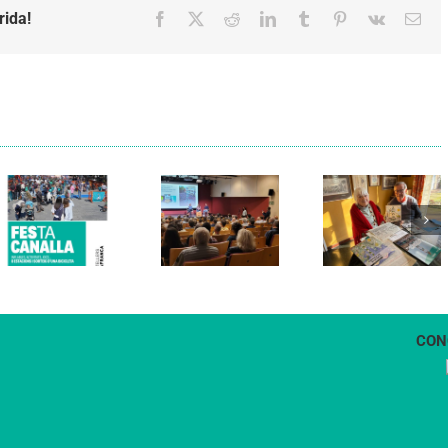
rida!
Facebook
X
Reddit
LinkedIn
Tumblr
Pinterest
Vk
Emai
Els Verds
Cal Figarot
presenten el
lidera el
llibre
primer
“Petita
projecte
història
d’energia
dels
comunitària
Castellers
de
de
Vilafranca
Vilafranca”
CON
1