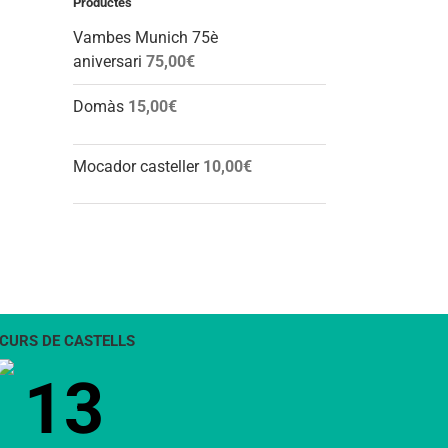
Productes
l:
Vambes Munich 75è
aniversari
75,00
€
Domàs
15,00
€
Mocador casteller
10,00
€
CURS DE CASTELLS
13