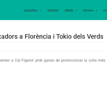
Castellers
Notícies
Mèdia
Serveis
Ca
adors a Florència i Tokio dels Verds
ta
esenten a Cal Figarot amb ganes de promocionar la colla més
s,
aixadors
ència
o