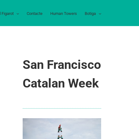
l Figarot
Contacte
Human Towers
Botiga
San Francisco
Catalan Week