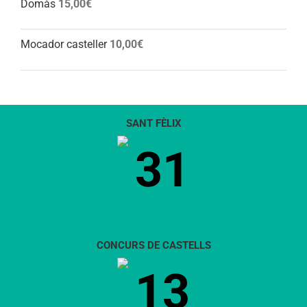
Domàs
15,00
€
Mocador casteller
10,00
€
SANT FÈLIX
31
CONCURS DE CASTELLS
13