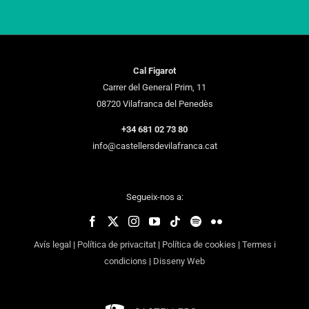
Cal Figarot
Carrer del General Prim, 11
08720 Vilafranca del Penedès
+34 681 02 73 80
info@castellersdevilafranca.cat
Segueix-nos a:
Avís legal
|
Política de privacitat
|
Política de cookies
|
Termes i
condicions
|
Disseny Web