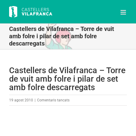
Skip
to
content
Castellers de Vilafranca – Torre de vuit
amb folre i pilar de set amb folre
descarregats
Castellers de Vilafranca – Torre
de vuit amb folre i pilar de set
amb folre descarregats
a
19 agost 2010
|
Comentaris tancats
Castellers
de
Vilafranca
–