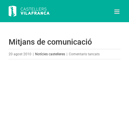
Skip
to
content
Mitjans de comunicació
a
20 agost 2010
|
Notícies castelleres
|
Comentaris tancats
Mitjans
de
View
comunicació
Larger
Image