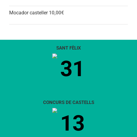
Mocador casteller
10,00
€
SANT FÈLIX
31
CONCURS DE CASTELLS
13