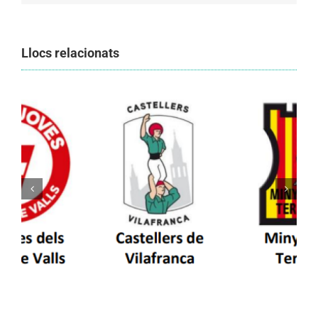
Llocs relacionats
Els Castellers de Vilafranca unieixen tradició i
patrimoni en un viatge de colla a la Vall
d’Aran i a la Vall de Boí