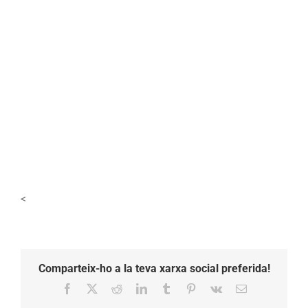
<
Comparteix-ho a la teva xarxa social preferida!
Facebook
X
Reddit
LinkedIn
Tumblr
Pinterest
Vk
Email: