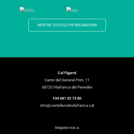
MOSTRA TOTS ELS PATROCINADORS
Cal Figarot
Carrer del General Prim, 11
08720 Vilafranca del Penedès
+34 681 02 73 80
info@castellersdevilafranca.cat
Segueix-nos a: