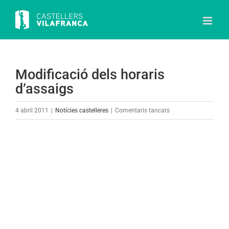
Skip
to
content
Modificació dels horaris
d’assaigs
a
4 abril 2011
|
Notícies castelleres
|
Comentaris tancats
Modificació
dels
View
horaris
Larger
d’assaigs
Image