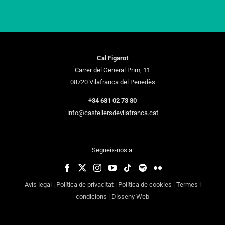
Cal Figarot
Carrer del General Prim, 11
08720 Vilafranca del Penedès
+34 681 02 73 80
info@castellersdevilafranca.cat
Segueix-nos a:
Avís legal
|
Política de privacitat
|
Política de cookies
|
Termes i
condicions
|
Disseny Web