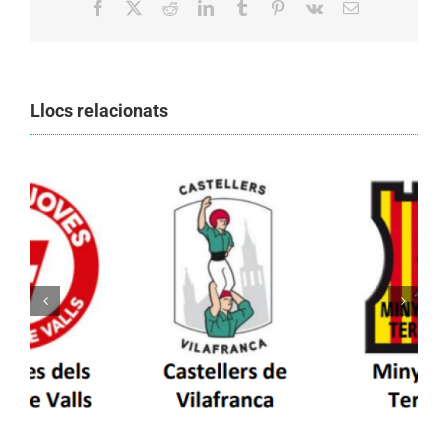
Facebook
X
Reddit
LinkedIn
Tumblr
Pinterest
Vk
Email:
Llocs relacionats
Els Castellers de Vilafranca unieixen tradició i
patrimoni en un viatge de colla a la Vall
d’Aran i a la Vall de Boí