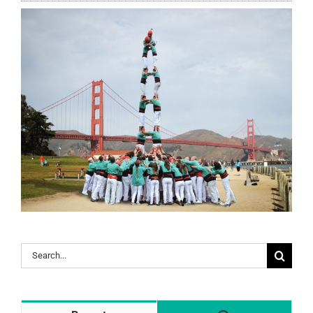
Search
for: