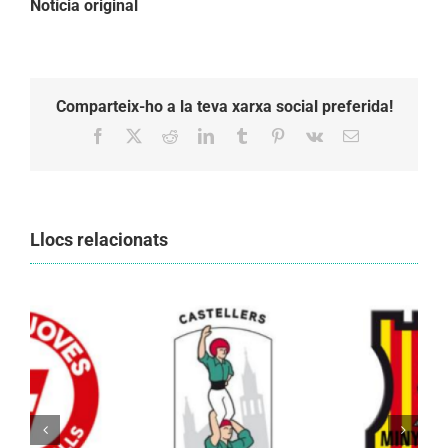
Notícia original
Comparteix-ho a la teva xarxa social preferida!
Facebook
X
Reddit
LinkedIn
Tumblr
Pinterest
Vk
Email:
Llocs relacionats
Els Castellers de Vilafranca unieixen tradició i