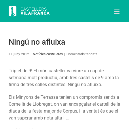
Skip
to
content
Ningú no afluixa
a
11 juny 2012
|
Notícies castelleres
|
Comentaris tancats
Ningú
no
Triplet de 9! El món casteller va viure un cap de
afluixa
setmana molt productiu, amb tres castells de 9 amb la
firma de tres colles distintes. Ningú no afluixa.
Els Minyons de Terrassa tenien un compromís seriós a
Cornellà de Llobregat, on van encapçalar el cartell de la
diada de la festa major de Corpus, i la veritat és que el
van superar amb nota alta i …