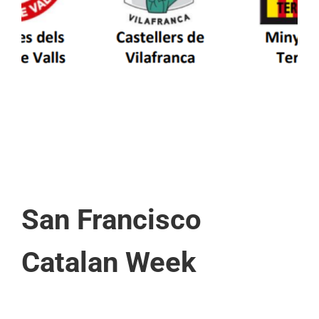
patrimoni en un viatge de colla a la Vall
d’Aran i a la Vall de Boí
San Francisco
Catalan Week