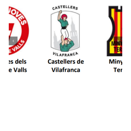
Els Castellers de Vilafranca unieixen tradició i
patrimoni en un viatge de colla a la Vall
d’Aran i a la Vall de Boí