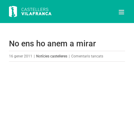
Skip
to
content
No ens ho anem a mirar
a
16 gener 2011
|
Notícies castelleres
|
Comentaris tancats
No
ens
View
ho
Larger
anem
Image
a
mirar