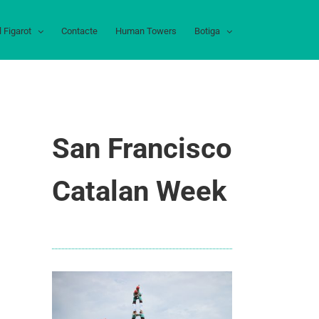
l Figarot
Contacte
Human Towers
Botiga
San Francisco
Catalan Week