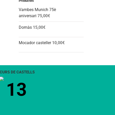
Productes
Vambes Munich 75è
aniversari
75,00
€
Domàs
15,00
€
Mocador casteller
10,00
€
CURS DE CASTELLS
13