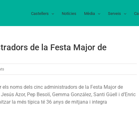
Castellers
Notícies
Mèdia
Serveis
Ca
tradors de la Festa Major de
a
ats
Nomenats
els
r els noms dels cinc administradors de la Festa Major de
cinc
a Jesús Azor, Pep Besolí, Gemma González, Santi Güell i d’Enric
administradors
itzar la més típica té 36 anys de mitjana i integra
de
la
Festa
Major
de