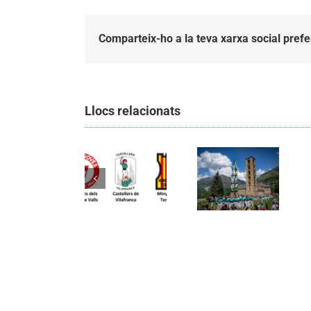
Comparteix-ho a la teva xarxa social prefe
Llocs relacionats
Els
Els
Castellers
Castellers
de
de
Vilafranca
Vilafranca
organitzen
unieixen
la segona
Comunicat
tradició i
edició de
candidatura
patrimoni
Festa
CCCC
en un
Canalla, un
viatge de
matí
colla a la
d’activitats
Vall d’Aran i
per als més
a la Vall de
petits de la
Boí
comarca