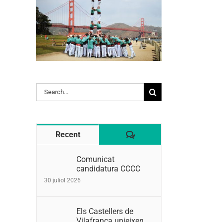
l:
Search
for:
Comentaris
Recent
Comunicat
candidatura CCCC
30 juliol 2026
Els Castellers de
Vilafranca unieixen