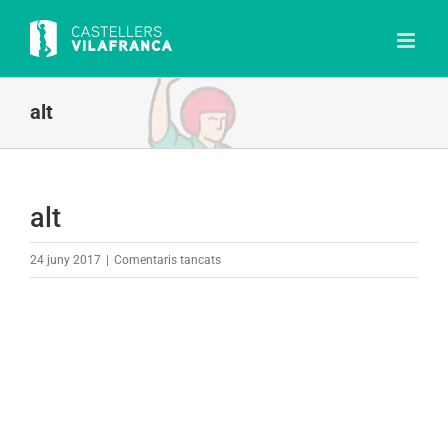
Skip
to
content
alt
alt
a
24 juny 2017
|
Comentaris tancats
alt