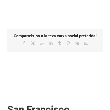
Comparteix-ho a la teva xarxa social preferida!
Facebook
X
Reddit
LinkedIn
Tumblr
Pinterest
Vk
Email:
San Francisco