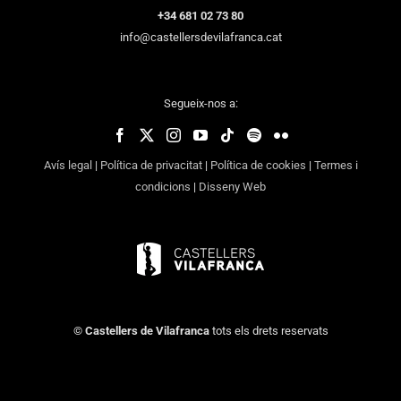
+34 681 02 73 80
info@castellersdevilafranca.cat
Segueix-nos a:
Avís legal
|
Política de privacitat
|
Política de cookies
|
Termes i
condicions
|
Disseny Web
©
Castellers de Vilafranca
tots els drets reservats