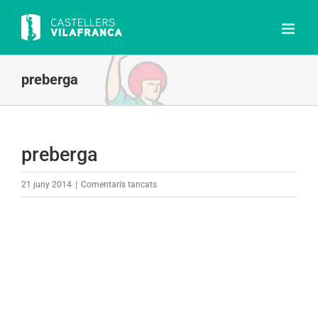
Skip
to
content
preberga
preberga
a
21 juny 2014
|
Comentaris tancats
preberga