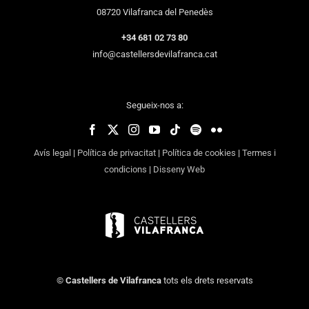
08720 Vilafranca del Penedès
+34 681 02 73 80
info@castellersdevilafranca.cat
Segueix-nos a:
Avís legal
|
Política de privacitat
|
Política de cookies
|
Termes i
condicions
|
Disseny Web
©
Castellers de Vilafranca
tots els drets reservats