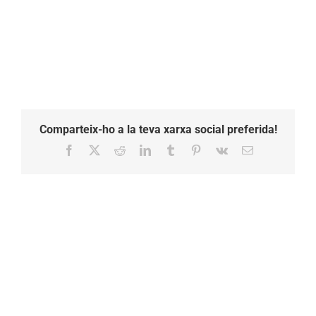
Comparteix-ho a la teva xarxa social preferida!
Facebook
X
Reddit
LinkedIn
Tumblr
Pinterest
Vk
Email: