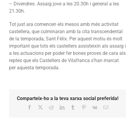
– Divendres. Assaig jove a les 20.30h i general a les
21.30h.
Tot just ara comencen els mesos amb més activitat
castellera, que culminaran amb la cita transcendental
de la temporada, Sant Fèlix. Per aquest motiu és molt
important que tots els castellers assisteixin als assaig i
a les actuacions per poder fer bones proves de cara als
reptes que els Castellers de Vilafranca s’han marcat
per aquesta temporada.
Comparteix-ho a la teva xarxa social preferida!
Facebook
X
Reddit
LinkedIn
Tumblr
Pinterest
Vk
Email: