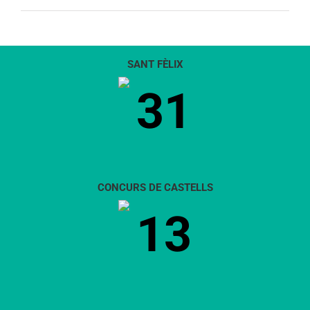
SANT FÈLIX
31
CONCURS DE CASTELLS
13