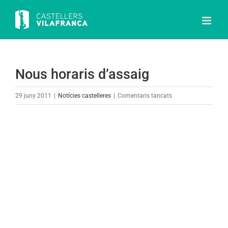
Skip
to
content
Nous horaris d’assaig
a
29 juny 2011
|
Notícies castelleres
|
Comentaris tancats
Nous
horaris
View
d’assaig
Larger
Image