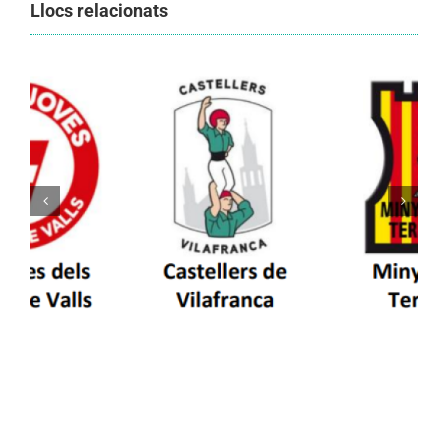
Llocs relacionats
Els Castellers de Vilafranca unieixen tradició i
patrimoni en un viatge de colla a la Vall
d’Aran i a la Vall de Boí