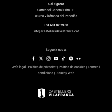
Cal Figarot
Carrer del General Prim, 11
08720 Vilafranca del Penedès
+34 681 02 73 80
info@castellersdevilafranca.cat
Segueix-nos a:
Avís legal
|
Política de privacitat
|
Política de cookies
|
Termes i
condicions
|
Disseny Web